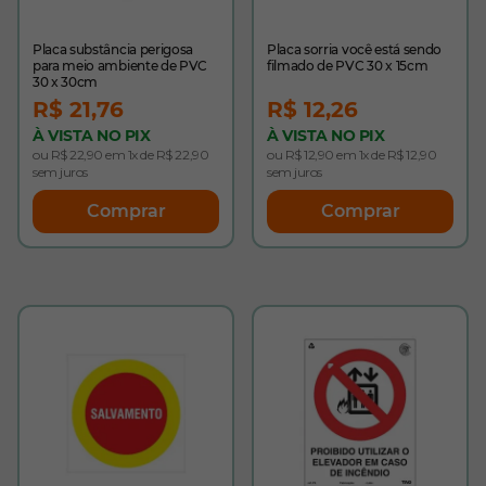
Placa substância perigosa
Placa sorria você está sendo
para meio ambiente de PVC
filmado de PVC 30 x 15cm
30 x 30cm
R$ 21,76
R$ 12,26
À VISTA NO PIX
À VISTA NO PIX
ou R$ 22,90 em 1x de R$ 22,90
ou R$ 12,90 em 1x de R$ 12,90
sem juros
sem juros
Comprar
Comprar