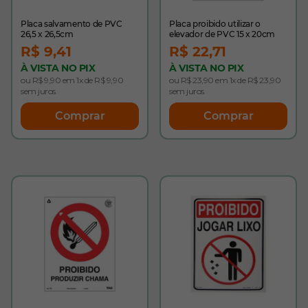
Placa salvamento de PVC
Placa proibido utilizar o
26,5 x 26,5cm
elevador de PVC 15 x 20cm
R$ 9,41
R$ 22,71
À VISTA NO PIX
À VISTA NO PIX
ou R$ 9,90 em 1x de R$ 9,90
ou R$ 23,90 em 1x de R$ 23,90
sem juros
sem juros
Comprar
Comprar