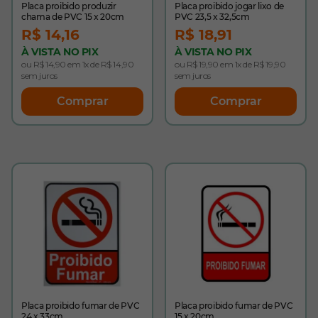
Placa proibido produzir
Placa proibido jogar lixo de
chama de PVC 15 x 20cm
PVC 23,5 x 32,5cm
R$ 14,16
R$ 18,91
À VISTA NO PIX
À VISTA NO PIX
ou R$ 14,90 em 1x de R$ 14,90
ou R$ 19,90 em 1x de R$ 19,90
sem juros
sem juros
Comprar
Comprar
Placa proibido fumar de PVC
Placa proibido fumar de PVC
24 x 33cm
15 x 20cm