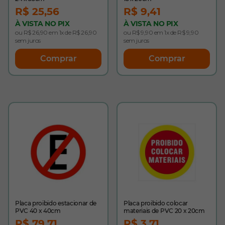
R$ 25,56
R$ 9,41
À VISTA NO PIX
À VISTA NO PIX
ou R$ 26,90 em 1x de R$ 26,90
ou R$ 9,90 em 1x de R$ 9,90
sem juros
sem juros
Comprar
Comprar
Placa proibido estacionar de
Placa proibido colocar
PVC 40 x 40cm
materiais de PVC 20 x 20cm
R$ 79,71
R$ 3,71