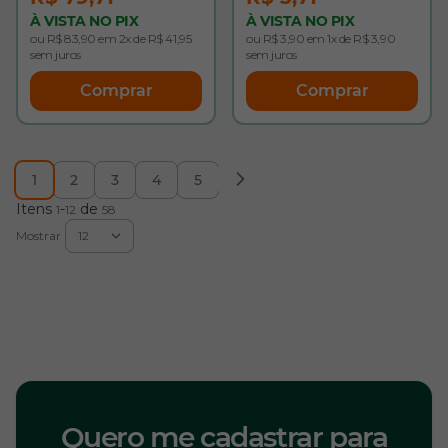
À VISTA NO PIX
À VISTA NO PIX
ou R$ 83,90 em 2x de R$ 41,95
ou R$ 3,90 em 1x de R$ 3,90
sem juros
sem juros
Comprar
Comprar
1
2
3
4
5
Você esta lendo a pagina
Página
Página
Página
Página
Itens
-
de
1
12
58
Mostrar
Quero me cadastrar para