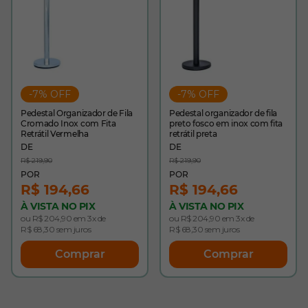
-7% OFF
-7% OFF
Pedestal Organizador de Fila
Pedestal organizador de fila
Cromado Inox com Fita
preto fosco em inox com fita
Retrátil Vermelha
retrátil preta
R$ 219,90
R$ 219,90
R$ 194,66
R$ 194,66
À VISTA NO PIX
À VISTA NO PIX
ou R$ 204,90 em 3x de
ou R$ 204,90 em 3x de
R$ 68,30 sem juros
R$ 68,30 sem juros
Comprar
Comprar