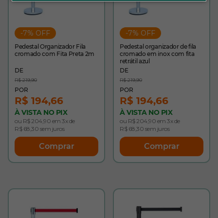
-7% OFF
-7% OFF
Pedestal Organizador Fila
Pedestal organizador de fila
cromado com Fita Preta 2m
cromado em inox com fita
retrátil azul
R$ 219,90
R$ 219,90
R$ 194,66
R$ 194,66
À VISTA NO PIX
À VISTA NO PIX
ou R$ 204,90 em 3x de
ou R$ 204,90 em 3x de
R$ 68,30 sem juros
R$ 68,30 sem juros
Comprar
Comprar