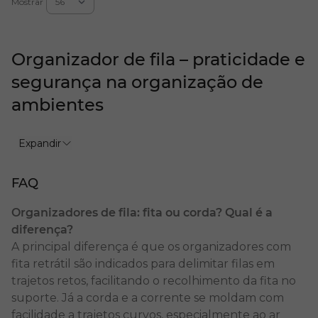
Mostrar
Organizador de fila – praticidade e
segurança na organização de
ambientes
A organização de filas pode aumentar a segurança
Expandir
e a eficiência em diversos ambientes. Assim, é
possível usar um
organizador de fila
para controlar
FAQ
o fluxo de pessoas em locais como bancos,
aeroportos, shoppings, hospitais, lojas, galerias e
Organizadores de fila: fita ou corda? Qual é a
espaços de eventos.
diferença?
A principal diferença é que os organizadores com
O
delimitador de fila
contribui para a prevenção
fita retrátil são indicados para delimitar filas em
de aglomerações nos ambientes, aumentando o
trajetos retos, facilitando o recolhimento da fita no
conforto e a satisfação de clientes e visitantes. Com
suporte. Já a corda e a corrente se moldam com
uma variedade de modelos e acabamentos, nossos
facilidade a trajetos curvos, especialmente ao ar