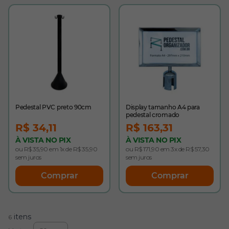
Pedestal PVC preto 90cm
Display tamanho A4 para
pedestal cromado
R$ 34,11
R$ 163,31
À VISTA NO PIX
À VISTA NO PIX
ou R$ 35,90 em 1x de R$ 35,90
ou R$ 171,90 em 3x de R$ 57,30
sem juros
sem juros
Comprar
Comprar
itens
6