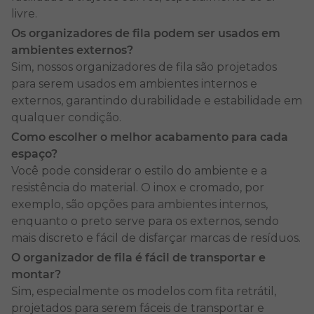
produtos se adaptam a diferentes espaços.
livre.
Os organizadores de fila podem ser usados em
Catálogo de qualidade
ambientes externos?
Sim, nossos organizadores de fila são projetados
para serem usados em ambientes internos e
Aqui, você se encontra com uma variedade de
externos, garantindo durabilidade e estabilidade em
equipamentos de alta durabilidade, com estrutura
qualquer condição.
estável e design moderno, que podem ser usados
Como escolher o melhor acabamento para cada
em ambientes internos e externos. Eles melhoram a
espaço?
experiência do público e a imagem profissional do
Você pode considerar o estilo do ambiente e a
estabelecimento.
resistência do material. O inox e cromado, por
exemplo, são opções para ambientes internos,
Cada organizador de fila é feito com diferentes
enquanto o preto serve para os externos, sendo
materiais, que refletem no custo-benefício. O inox,
mais discreto e fácil de disfarçar marcas de resíduos.
por exemplo, é mais resistente e pode ser
O organizador de fila é fácil de transportar e
encontrado na cor cromada e preta, enquanto o
montar?
PVC é uma alternativa mais acessível. Mas ambos
Sim, especialmente os modelos com fita retrátil,
são resistentes e fáceis de limpar.
projetados para serem fáceis de transportar e