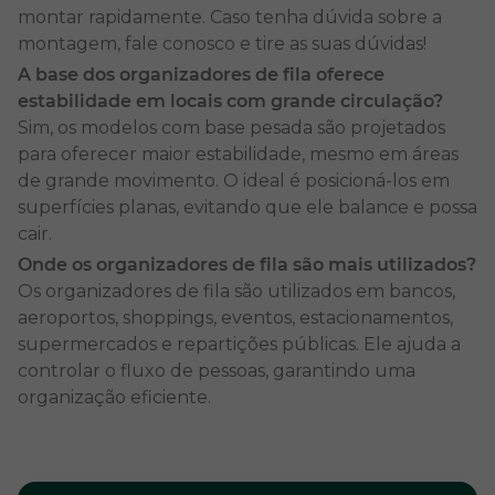
montar rapidamente. Caso tenha dúvida sobre a
Modelos de organizador de fila
montagem, fale conosco e tire as suas dúvidas!
A base dos organizadores de fila oferece
estabilidade em locais com grande circulação?
No Shopping da Segurança, você encontra opções
Sim, os modelos com base pesada são projetados
variadas de organizadores de fila, incluindo o
para oferecer maior estabilidade, mesmo em áreas
pedestal com fita retrátil
, que é prático e rápido de
de grande movimento. O ideal é posicioná-los em
instalar. Ele é indicado para locais de grande
superfícies planas, evitando que ele balance e possa
circulação, pela facilidade de ajustar o tamanho da
cair.
delimitação, a depender do comprimento do
Onde os organizadores de fila são mais utilizados?
produto.
Os organizadores de fila são utilizados em bancos,
aeroportos, shoppings, eventos, estacionamentos,
Disponibilizamos também o
pedestal organizador
supermercados e repartições públicas. Ele ajuda a
de fila
para uso de corda e corrente de sinalização.
controlar o fluxo de pessoas, garantindo uma
Esse modelo é resistente e comum em
organização eficiente.
estacionamentos, rodovias, pedágios, parques,
supermercados e ambientes ao ar livre.
Para garantir maior estabilidade, mesmo em áreas