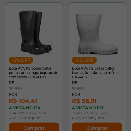
-6% OFF
-9% OFF
Bota PVC Italbotas Calfor
Bota PVC Italbotas Calfor
preta, cano longo, biqueira de
branca, forrada, cano médio -
composite - CA 46877
CA 44617
R$ 116,90
R$ 65,90
R$ 104,41
R$ 56,91
À VISTA NO PIX
À VISTA NO PIX
ou R$ 109,90 em 3x de
ou R$ 59,90 em 1x de
R$ 36,63 sem juros
R$ 59,90 sem juros
Comprar
Comprar