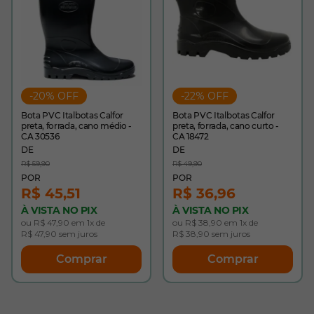
-20% OFF
-22% OFF
Bota PVC Italbotas Calfor
Bota PVC Italbotas Calfor
preta, forrada, cano médio -
preta, forrada, cano curto -
CA 30536
CA 18472
R$ 59,90
R$ 49,90
R$ 45,51
R$ 36,96
À VISTA NO PIX
À VISTA NO PIX
ou R$ 47,90 em 1x de
ou R$ 38,90 em 1x de
R$ 47,90 sem juros
R$ 38,90 sem juros
Comprar
Comprar