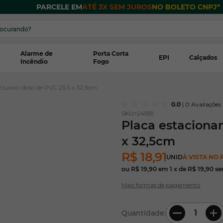
PARCELE EM
ATÉ 3X SEM JUROS
NO BOLETO CNPJ*
Alarme de
Porta Corta
EPI
Calçados
Incêndio
Fogo
lusivo idoso de PVC 23,5 x 32,5cm
0.0
| 0 Avaliações
SKU=
24559
Placa estaciona
x 32,5cm
R$ 18,91
UNID
À VISTA NO 
ou
R$ 19,90
em
1
x de
R$ 19,90
se
Mais formas de pagamento
Quantidade: