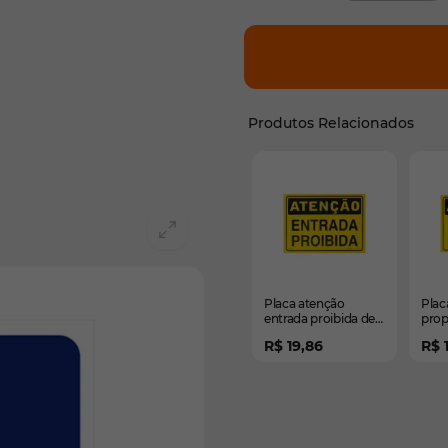
Produtos Relacionados
É possível navegar pelos 
Pressione para pular o ca
Placa atenção
Plac
entrada proibida de
prop
PVC 35 x 25cm
part
R$ 19,86
R$ 
de P