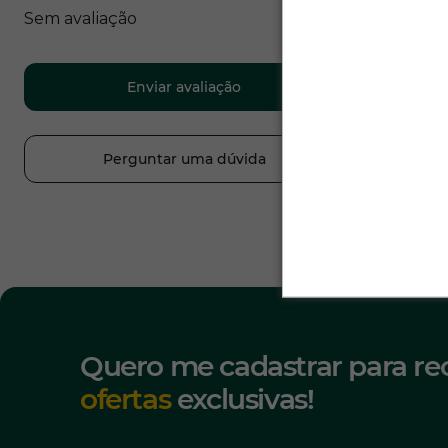
Sem avaliação
Enviar avaliação
Perguntar uma dúvida
Quero me cadastrar para re
ofertas
exclusivas!