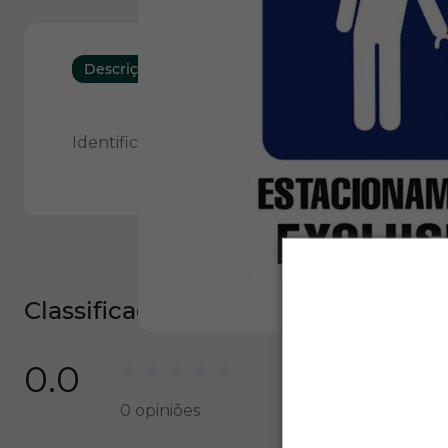
Descrição
Características
Identificação de estacionamento exclusivo para
Classificações e opiniões
0.0
0
opiniões