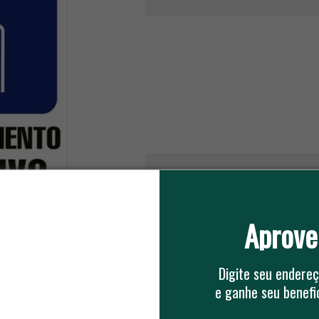
 idoso.
Aprove
0
5 ESTRELAS
0
4 ESTRELAS
0
3 ESTRELAS
Digite seu endereç
0
2 ESTRELAS
e ganhe seu benefic
0
1 ESTRELA