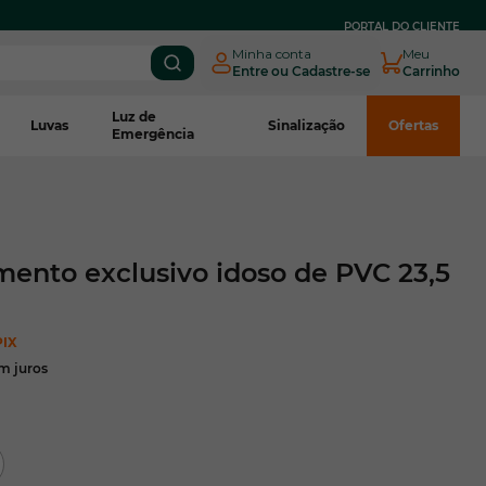
PORTAL DO CLIENTE
Minha conta
Meu
Entre ou Cadastre-se
Carrinho
Luz de
Luvas
Sinalização
Ofertas
Emergência
mento exclusivo idoso de PVC 23,5
PIX
m juros