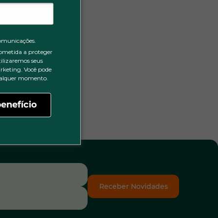
omunicações.
ometida a proteger
tilizaremos seus
rketing. Você pode
qualquer momento.
enefício
Receber Novidades