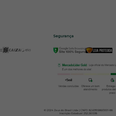
Segurança
© 2024 Zeus do Brasil Ltda | CNPJ: 82.699.588/0001-88
Inscrição Estadual: 252.261.518