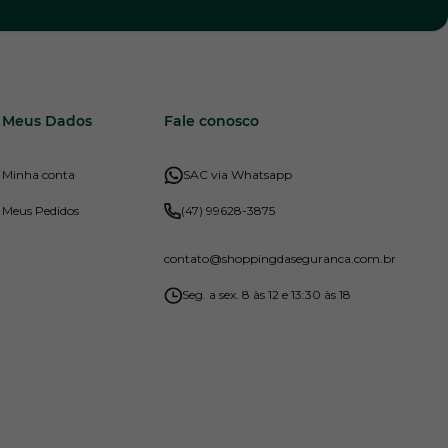
Meus Dados
Fale conosco
Minha conta
SAC via Whatsapp
Meus Pedidos
(47) 99628-3875
contato
@shoppingdaseguranca.com.br
Seg. a sex. 8 às 12 e 13:30 às 18