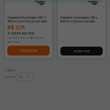
Parabolt Chumbador 3/8" x
Parabolt chumbador 3/8 x
90mm com Porca e Arruela
60mm c/ porca e arruela
R$ 3,71
À VISTA NO PIX
ou R$ 3,90 em 1x de R$ 3,90
sem juros
Comprar
Avise-me
itens
2
Mostrar