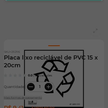
View larger image
SKU=
29296
Placa lixo reciclável de PVC 15 x
20cm
0.0
| 0 Avaliações
Quantidade:
Mais formas de pagamento
R$ 9,41
UNID
À VISTA NO PIX