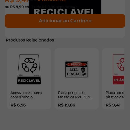
ou
R$ 9,90
em
1
x de
R$ 9,90
sem juros
Adicionar ao Carrinho
Produtos Relacionados
É possível navegar pelos elementos do carrossel usando
Pressione para pular o carrossel
Pressione para ir para a navegação em carrossel
Adesivo para lixeira
Placa perigo alta
Placa lixo recic
com símbolo
tensão de PVC 35 x
plástico de PV
reciclável (reciclável)
25cm
20cm
R$ 6,56
R$ 19,86
R$ 9,41
12,6 x 19,5 x 15,5cm