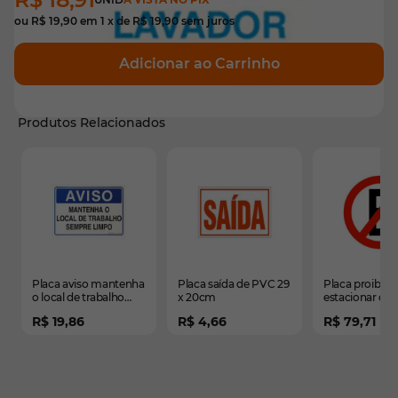
ou
R$ 19,90
em
1
x de
R$ 19,90
sem juros
Adicionar ao Carrinho
Produtos Relacionados
É possível navegar pelos elementos do carrossel usando
Pressione para pular o carrossel
Pressione para ir para a navegação em carrossel
Placa aviso mantenha
Placa saída de PVC 29
Placa proibido
o local de trabalho
x 20cm
estacionar de
sempre limpo de PVC
x 40cm
R$ 19,86
R$ 4,66
R$ 79,71
35 x 25cm