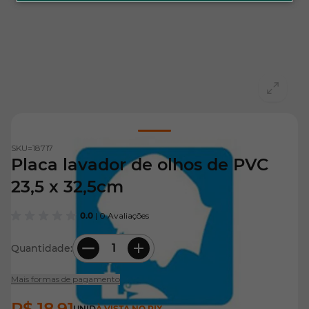
View larger image
SKU=
18717
Placa lavador de olhos de PVC
23,5 x 32,5cm
0.0
| 0 Avaliações
Quantidade:
Mais formas de pagamento
R$ 18,91
UNID
À VISTA NO PIX