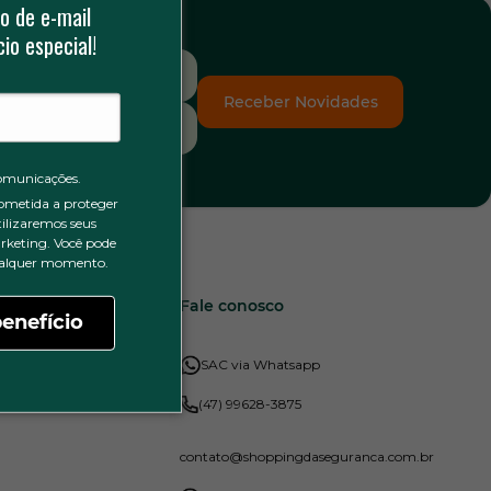
o de e-mail
io especial!
Receber Novidades
omunicações.
ometida a proteger
tilizaremos seus
rketing. Você pode
qualquer momento.
Meus Dados
Fale conosco
enefício
Minha conta
SAC via Whatsapp
Meus Pedidos
(47) 99628-3875
contato
@shoppingdaseguranca.com.br