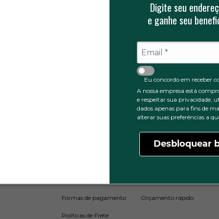
Digite seu endereç
e ganhe seu benefic
ceber
Eu concordo em receber c
A nossa empresa está compr
e respeitar sua privacidade, u
dados apenas para fins de ma
alterar suas preferências a 
tucional
Políticas do Site
Atendimento
Desbloquear b
Políticas de Privacidade
Portal do Cliente
Dúvidas frequentes
Fale conosco
Formas de pagamento
Orçamento rápido
Políticas de Frete