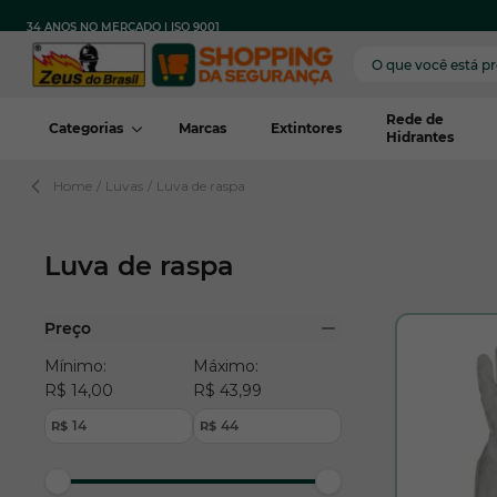
Pular para o conteúdo
FRETE
PARA TODO
COM COMPRA MÍNIMA
34 ANOS NO MERCADO | ISO 9001
GRÁTIS
BRASIL
REGIÃO*
Rede de
Categorias
Marcas
Extintores
Hidrantes
Home
/
Luvas
/
Luva de raspa
Luva de raspa
Pular para a lista de produtos
Preço
filter
Mínimo:
Máximo:
R$ 14,00
R$ 43,99
R$
R$