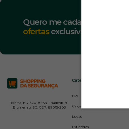
Quero me cadastrar para re
ofertas
exclusivas!
Categorias
Insti
EPI
Blog
KM 63, BR-470, 8484 - Badenfurt.
Calçados
Blumenau, SC. CEP: 89015-203
Luvas
Extintores