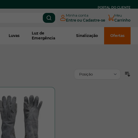
PARCELE EM
ATÉ 3X SEM JUROS
NO BOLETO CNPJ*
PORTAL DO CLIENTE
Minha conta
Meu
Entre ou Cadastre-se
Carrinho
Luz de
Luvas
Sinalização
Ofertas
Emergência