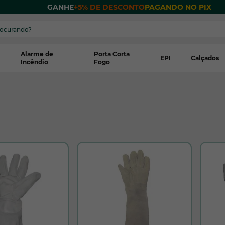
 POR
GANHE
+5% DE DESCONTO
PAGANDO NO PIX
Alarme de
Porta Corta
EPI
Calçados
Incêndio
Fogo