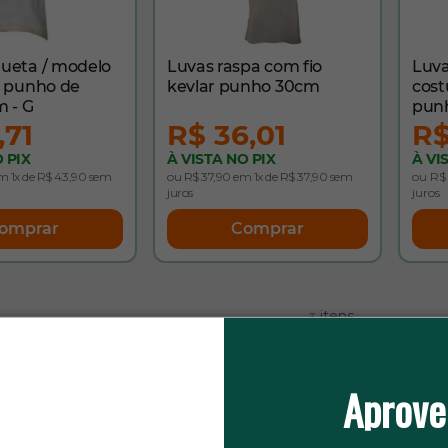
ueta / modelo
Luvas raspa com fio
Luva
/ punho de
kevlar punho 30cm
cost
m - G
punh
,71
R$ 36,01
R$
 PIX
À VISTA NO PIX
À VI
m 1x de R$ 43,90 sem
ou R$ 37,90 em 1x de R$ 37,90 sem
ou R$ 
juros
juros
omprar
Comprar
itens
3
Aprove