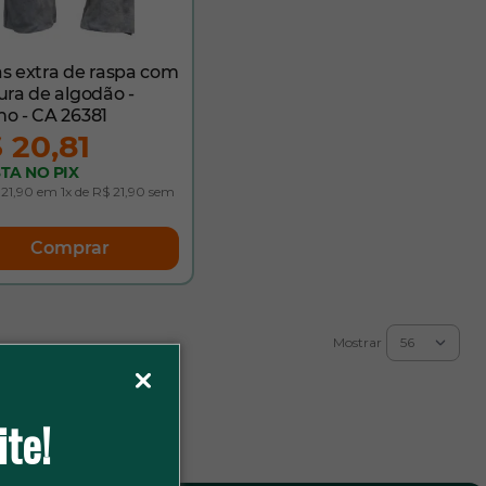
s extra de raspa com
ura de algodão -
o - CA 26381
 20,81
STA NO PIX
21,90 em 1x de R$ 21,90 sem
Comprar
Mostrar
ite!