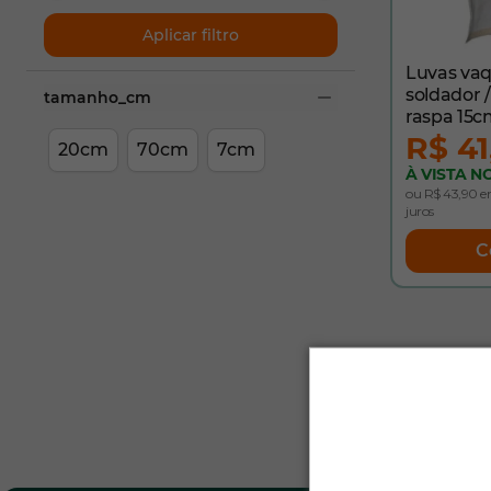
Aplicar filtro
Luvas vaq
soldador 
tamanho_cm
raspa 15c
filter
R$ 41
20cm
70cm
7cm
À VISTA NO
ou R$ 43,90 e
juros
C