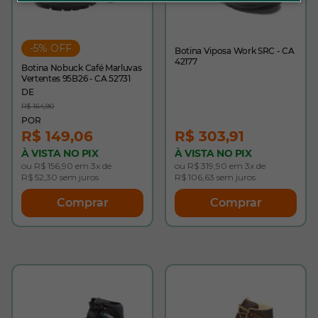
-5% OFF
Botina Viposa Work SRC - CA
42177
Botina Nobuck Café Marluvas
Vertentes 95B26 - CA 52731
R$ 164,90
R$ 149,06
R$ 303,91
À VISTA NO PIX
À VISTA NO PIX
ou R$ 156,90 em 3x de
ou R$ 319,90 em 3x de
R$ 52,30 sem juros
R$ 106,63 sem juros
Comprar
Comprar