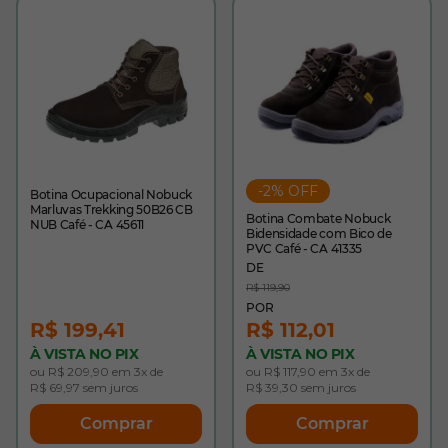
-2% OFF
Botina Ocupacional Nobuck
Marluvas Trekking 50B26 CB
Botina Combate Nobuck
NUB Café - CA 45611
Bidensidade com Bico de
PVC Café - CA 41335
R$ 119,90
R$ 199,41
R$ 112,01
À VISTA NO PIX
À VISTA NO PIX
ou R$ 209,90 em 3x de
ou R$ 117,90 em 3x de
R$ 69,97 sem juros
R$ 39,30 sem juros
Comprar
Comprar