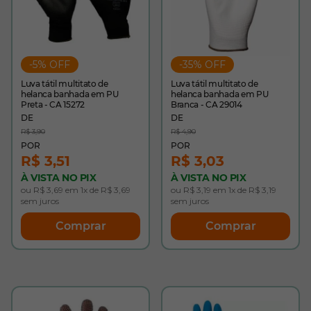
-5% OFF
-35% OFF
Luva tátil multitato de
Luva tátil multitato de
helanca banhada em PU
helanca banhada em PU
Preta - CA 15272
Branca - CA 29014
R$ 3,90
R$ 4,90
R$ 3,51
R$ 3,03
À VISTA NO PIX
À VISTA NO PIX
ou R$ 3,69 em 1x de R$ 3,69
ou R$ 3,19 em 1x de R$ 3,19
sem juros
sem juros
Comprar
Comprar