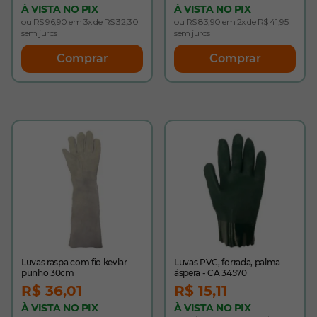
À VISTA NO PIX
À VISTA NO PIX
ou R$ 96,90 em 3x de R$ 32,30
ou R$ 83,90 em 2x de R$ 41,95
sem juros
sem juros
Comprar
Comprar
Luvas raspa com fio kevlar
Luvas PVC, forrada, palma
punho 30cm
áspera - CA 34570
R$ 36,01
R$ 15,11
À VISTA NO PIX
À VISTA NO PIX