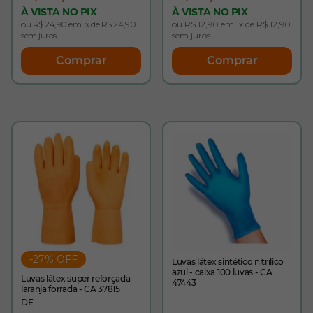
À VISTA NO PIX
À VISTA NO PIX
ou R$ 24,90 em 1x de R$ 24,90
ou R$ 12,90 em 1x de R$ 12,90
sem juros
sem juros
Comprar
Comprar
-27% OFF
Luvas látex sintético nitrílico
azul - caixa 100 luvas - CA
Luvas látex super reforçada
47443
laranja forrada - CA 37815