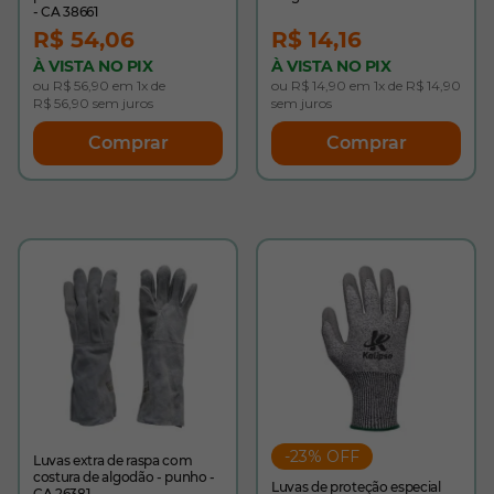
- CA 38661
R$ 54,06
R$ 14,16
À VISTA NO PIX
À VISTA NO PIX
ou R$ 56,90 em 1x de
ou R$ 14,90 em 1x de R$ 14,90
R$ 56,90 sem juros
sem juros
Comprar
Comprar
-23% OFF
Luvas extra de raspa com
costura de algodão - punho -
Luvas de proteção especial
CA 26381