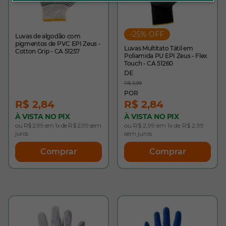
-25% OFF
Luvas de algodão com
pigmentos de PVC EPI Zeus -
Luvas Multitato Tátil em
Cotton Grip - CA 51257
Poliamida PU EPI Zeus - Flex
Touch - CA 51260
R$ 3,99
R$ 2,84
R$ 2,84
À VISTA NO PIX
À VISTA NO PIX
ou R$ 2,99 em 1x de R$ 2,99 sem
ou R$ 2,99 em 1x de R$ 2,99
juros
sem juros
Comprar
Comprar