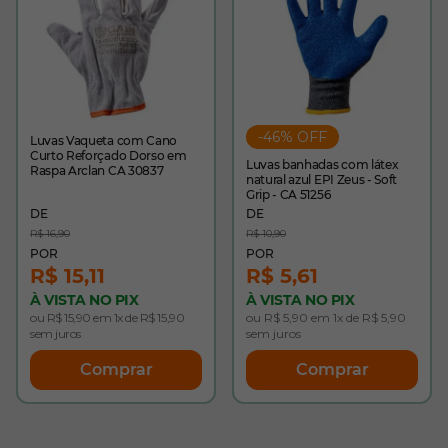
-46% OFF
Luvas Vaqueta com Cano
Curto Reforçado Dorso em
Luvas banhadas com látex
Raspa Arclan CA 30837
natural azul EPI Zeus - Soft
Grip - CA 51256
R$ 16,90
R$ 10,90
R$ 15,11
R$ 5,61
À VISTA NO PIX
À VISTA NO PIX
ou R$ 15,90 em 1x de R$ 15,90
ou R$ 5,90 em 1x de R$ 5,90
sem juros
sem juros
Comprar
Comprar