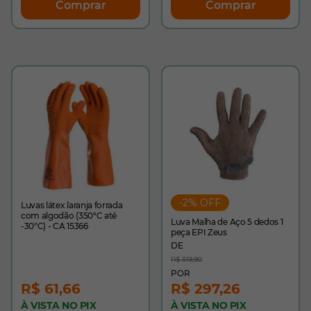
Comprar
Comprar
-2% OFF
Luvas látex laranja forrada
com algodão (350°C até
Luva Malha de Aço 5 dedos 1
-30ºC) - CA 15366
peça EPI Zeus
R$ 319,90
R$ 61,66
R$ 297,26
À VISTA NO PIX
À VISTA NO PIX