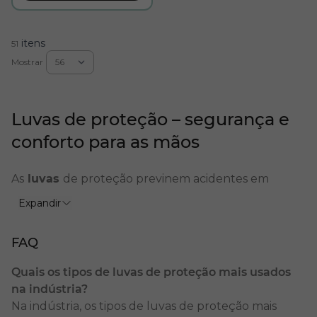
itens
51
Mostrar
Luvas de proteção – segurança e
conforto para as mãos
As
luvas
de proteção previnem acidentes em
diversas atividades profissionais. Elas protegem
Expandir
contra cortes, perfurações, queimaduras, produtos
químicos, agentes biológicos e até choques
FAQ
elétricos. Além disso, oferecem conforto durante
jornadas de trabalho intensas.
Quais os tipos de luvas de proteção mais usados
na indústria?
Com essas funcionalidades, a
luva de proteção
se
Na indústria, os tipos de luvas de proteção mais
torna indispensável em setores como indústria,