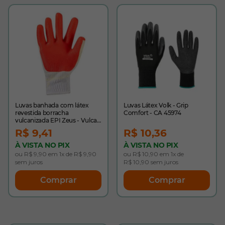
Luvas banhada com látex
Luvas Látex Volk - Grip
revestida borracha
Comfort - CA 45974
vulcanizada EPI Zeus - Vulcan
Pro - CA 51258
R$ 9,41
R$ 10,36
À VISTA NO PIX
À VISTA NO PIX
ou R$ 9,90 em 1x de R$ 9,90
ou R$ 10,90 em 1x de
sem juros
R$ 10,90 sem juros
Comprar
Comprar