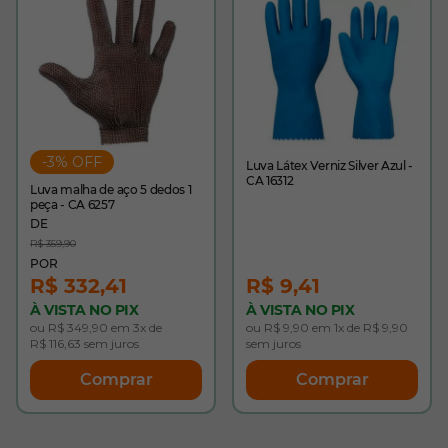
-3% OFF
Luva Látex Verniz Silver Azul -
CA 16312
Luva malha de aço 5 dedos 1
peça - CA 6257
R$ 359,90
R$ 332,41
R$ 9,41
À VISTA NO PIX
À VISTA NO PIX
ou R$ 349,90 em 3x de
ou R$ 9,90 em 1x de R$ 9,90
R$ 116,63 sem juros
sem juros
Comprar
Comprar