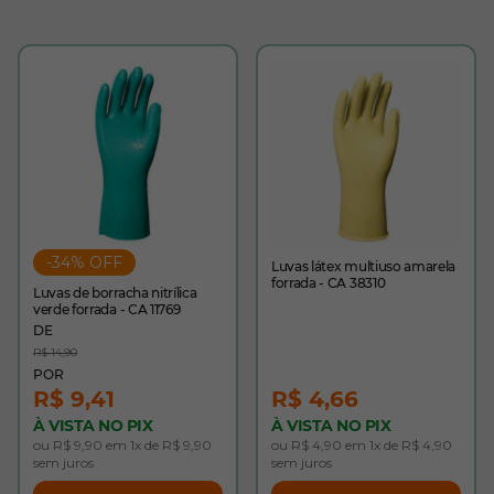
-34% OFF
Luvas látex multiuso amarela
forrada - CA 38310
Luvas de borracha nitrílica
verde forrada - CA 11769
R$ 14,90
R$ 9,41
R$ 4,66
À VISTA NO PIX
À VISTA NO PIX
ou R$ 9,90 em 1x de R$ 9,90
ou R$ 4,90 em 1x de R$ 4,90
sem juros
sem juros