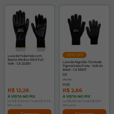
-28% OFF
Luva de Poliamida com
Banho Nitrílico Nitril Full -
Luva de Algodão Tricotada
Volk - CA 25280
Pigmentada Preta - Volk do
Brasil - CA 36347
R$ 3,90
R$ 12,26
R$ 2,66
À VISTA NO PIX
À VISTA NO PIX
ou R$ 12,90 em 1x de R$ 12,90
ou R$ 2,80 em 1x de R$ 2,80
sem juros
sem juros