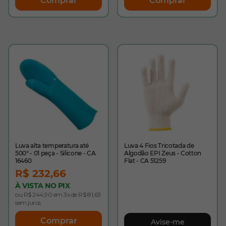
Comprar
Comprar
Luva alta temperatura até
Luva 4 Fios Tricotada de
500º - 01 peça - Silicone - CA
Algodão EPI Zeus - Cotton
16460
Flat - CA 51259
R$ 232,66
À VISTA NO PIX
ou R$ 244,90 em 3x de R$ 81,63
sem juros
Comprar
Avise-me