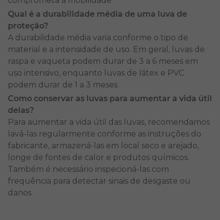
comprometa a mobilidade.
Com materiais de alta qualidade e duráveis, é
Qual é a durabilidade média de uma luva de
possível usá-las com tranquilidade e eficiência.
proteção?
A durabilidade média varia conforme o tipo de
Variedade de luvas para o
material e a intensidade de uso. Em geral, luvas de
conjunto de EPI
raspa e vaqueta podem durar de 3 a 6 meses em
uso intensivo, enquanto luvas de látex e PVC
podem durar de 1 a 3 meses.
No Shopping da Segurança, você encontra uma
Como conservar as luvas para aumentar a vida útil
linha completa de
luvas para trabalho
, que inclui
delas?
diversos modelos para atender às necessidades de
Para aumentar a vida útil das luvas, recomendamos
cada profissional.
lavá-las regularmente conforme as instruções do
fabricante, armazená-las em local seco e arejado,
Oferecemos
luvas de vaqueta
e de raspa,
longe de fontes de calor e produtos químicos.
resistentes ao calor e à abrasão, indicadas para
Também é necessário inspecioná-las com
soldagem, movimentação de cargas e trabalhos
frequência para detectar sinais de desgaste ou
pesados. Também temos luvas de látex para o setor
danos.
hospitalar, laboratórios e limpeza, que fornecem
uma barreira contra agentes químicos e biológicos.