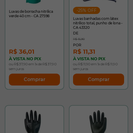
-25% OFF
Luvas de borracha nitrílica
verde 40 cm - CA 27598
Luvas banhadas com látex
nitrílico total, punho de lona -
CA 43320
R$ 15,90
R$ 36,01
R$ 11,31
À VISTA NO PIX
À VISTA NO PIX
ou R$ 37,90 em 1x de R$ 37,90
ou R$ 11,90 em 1x de R$ 11,90
sem juros
sem juros
Comprar
Comprar