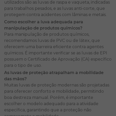
utilizados são as luvas de raspa e vaqueta, indicadas
construção civil, área hospitalar, setor alimentício,
para trabalhos pesados, e as luvas anti-corte, que
químico, entre outros. É possível encontrá-la em
protegem contra acidentes com lâminas e metais.
diferentes materiais para se adaptar às necessidades
Como escolher a luva adequada para
de cada ambiente de trabalho.
manipulação de produtos químicos?
Para manipulação de produtos químicos,
Segurança e qualidade no
recomendamos luvas de PVC ou de látex, que
Shopping da Segurança
oferecem uma barreira eficiente contra agentes
químicos. É importante verificar se as luvas de EPI
Na categoria de
possuem o Certificado de Aprovação (CA) específico
luvas
do Shopping da Segurança,
oferecemos produtos projetados para atender a
para o tipo de uso.
diferentes tipos de atividade e níveis de risco. Os
As luvas de proteção atrapalham a mobilidade
modelos disponíveis combinam tecnologia,
das mãos?
resistência, flexibilidade e conforto para
Muitas luvas de proteção modernas são projetadas
complementar os
EPIs
.
para oferecer conforto e mobilidade, permitindo
boa destreza manual. Porém, é importante
Todas as
luvas
estão em conformidade com as
escolher o modelo adequado para a atividade
normas de segurança, proporcionando soluções
específica, garantindo que a proteção não
específicas para variados ambientes de trabalho.