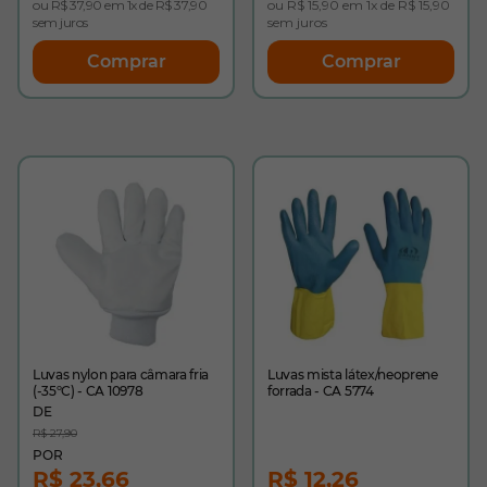
ou R$ 37,90 em 1x de R$ 37,90
ou R$ 15,90 em 1x de R$ 15,90
sem juros
sem juros
Comprar
Comprar
Luvas nylon para câmara fria
Luvas mista látex/neoprene
(-35ºC) - CA 10978
forrada - CA 5774
R$ 27,90
R$ 23,66
R$ 12,26