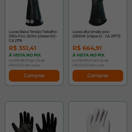
Luvas Baixa Tensão Trabalho
Luvas alta tensão pico
500v Pico 2500v (classe 00) -
20000V (classe 2) - CA 29773
CA 2178
R$ 351,41
R$ 664,91
À VISTA NO PIX
À VISTA NO PIX
ou R$ 369,90 em 3x de
ou R$ 699,90 em 3x de
R$ 123,30 sem juros
R$ 233,30 sem juros
Comprar
Comprar