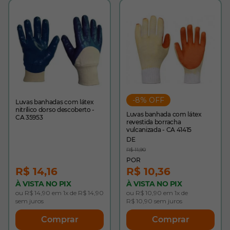
-8% OFF
Luvas banhadas com látex
nitrílico dorso descoberto -
Luvas banhada com látex
CA 35953
revestida borracha
vulcanizada - CA 41415
R$ 11,90
R$ 14,16
R$ 10,36
À VISTA NO PIX
À VISTA NO PIX
ou R$ 14,90 em 1x de R$ 14,90
ou R$ 10,90 em 1x de
sem juros
R$ 10,90 sem juros
Comprar
Comprar