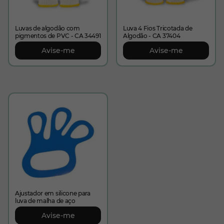
Luvas de algodão com
Luva 4 Fios Tricotada de
pigmentos de PVC - CA 34491
Algodão - CA 37404
Avise-me
Avise-me
Ajustador em silicone para
luva de malha de aço
Avise-me