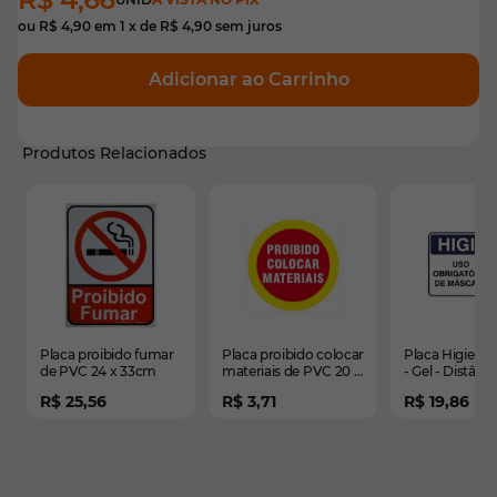
ou
R$ 4,90
em
1
x de
R$ 4,90
sem juros
Adicionar ao Carrinho
Produtos Relacionados
É possível navegar pelos elementos do carrossel usando
Pressione para pular o carrossel
Pressione para ir para a navegação em carrossel
Placa proibido fumar
Placa proibido colocar
Placa Higiene
de PVC 24 x 33cm
materiais de PVC 20 x
- Gel - Distânci
20cm
35x25cm PVC
R$ 25,56
R$ 3,71
R$ 19,86