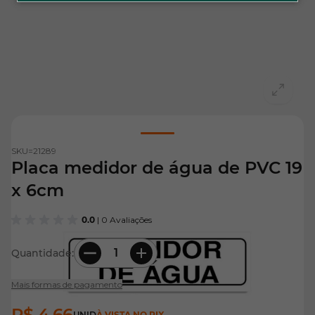
View larger image
SKU=
21289
Placa medidor de água de PVC 19
x 6cm
0.0
| 0 Avaliações
Quantidade:
Mais formas de pagamento
R$ 4,66
UNID
À VISTA NO PIX