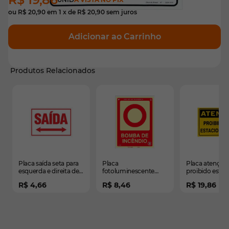
ou
R$ 20,90
em
1
x de
R$ 20,90
sem juros
Adicionar ao Carrinho
Produtos Relacionados
É possível navegar pelos elementos do carrossel usando
Pressione para pular o carrossel
Pressione para ir para a navegação em carrossel
Placa saída seta para
Placa
Placa atenção
esquerda e direita de
fotoluminescente
proibido estac
PVC 29 x 20cm
bomba de incêndio
PVC 35 x 25c
R$ 4,66
R$ 8,46
R$ 19,86
de PVC