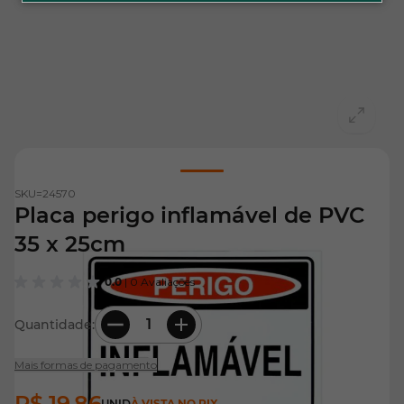
View larger image
SKU=
24570
Placa perigo inflamável de PVC
35 x 25cm
0.0
| 0 Avaliações
Quantidade:
Mais formas de pagamento
R$ 19,86
UNID
À VISTA NO PIX