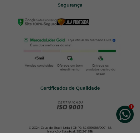
Segurança
Certificados de Qualidade
© 2024 Zeus do Brasil Ltda | CNPJ: 82.699.588/0001-88
Inscrição Estadual: 252.261.518
Todos os direitos reservados. Para melhor atender nossos clientes, não vendemos por