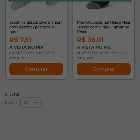
Sapatilha descartável branca /
Meia Ocupacional Meia e Meia
com elástico / pct com 10
- Preto com cinza - Tamanho
pares
Único
R$ 7,51
R$ 36,01
À VISTA NO PIX
À VISTA NO PIX
ou R$ 7,90 em 1x de R$ 7,90
ou R$ 37,90 em 1x de R$ 37,90
sem juros
sem juros
Comprar
Comprar
itens
2
Mostrar