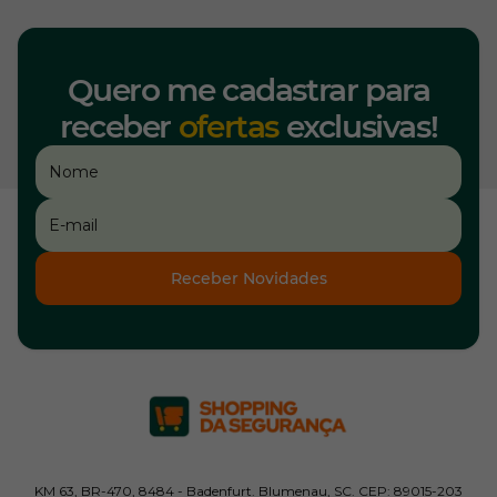
Quero me cadastrar para
receber
ofertas
exclusivas!
Receber Novidades
KM 63, BR-470, 8484 - Badenfurt. Blumenau, SC. CEP: 89015-203