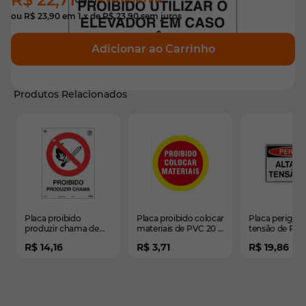
ou
R$ 23,90
em
1
x de
R$ 23,90
sem juros
Adicionar ao Carrinho
Produtos Relacionados
É possível navegar pelos elementos do carrossel usando
Pressione para pular o carrossel
Pressione para ir para a navegação em carrossel
Placa proibido
Placa proibido colocar
Placa perigo al
produzir chama de
materiais de PVC 20 x
tensão de PVC
PVC 15 x 20cm
20cm
25cm
R$ 14,16
R$ 3,71
R$ 19,86