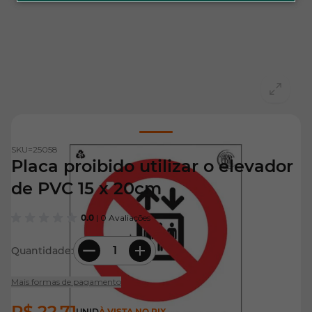
View larger image
SKU=
25058
Placa proibido utilizar o elevador
de PVC 15 x 20cm
0.0
| 0 Avaliações
Quantidade:
Mais formas de pagamento
R$ 22,71
UNID
À VISTA NO PIX