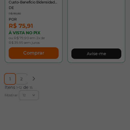
Custo-Benefício Bidensidade
com bico PVC - 10VB48 - CA
43377
R$ 90,90
R$ 75,91
À VISTA NO PIX
ou R$ 79,90 em 2x de
R$ 39,95 sem juros
Comprar
Avise-me
1
2
Você esta lendo a pagina
Página
Itens
-
de
1
12
15
Mostrar