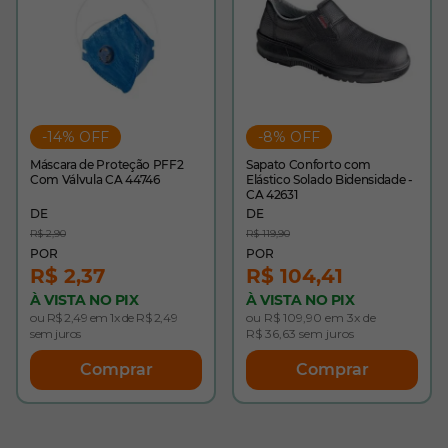
-14% OFF
-8% OFF
Máscara de Proteção PFF2
Sapato Conforto com
Com Válvula CA 44746
Elástico Solado Bidensidade -
CA 42631
R$ 2,90
R$ 119,90
R$ 2,37
R$ 104,41
À VISTA NO PIX
À VISTA NO PIX
ou R$ 2,49 em 1x de R$ 2,49
ou R$ 109,90 em 3x de
sem juros
R$ 36,63 sem juros
Comprar
Comprar