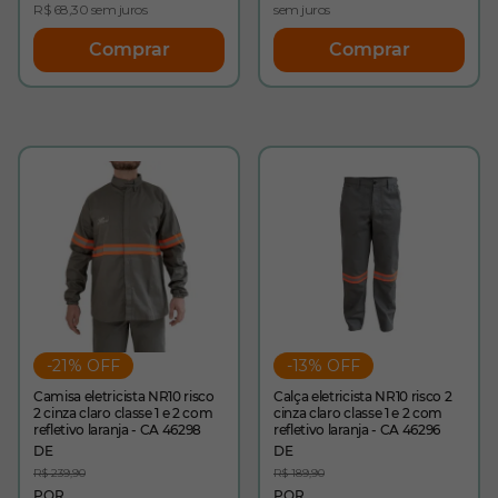
R$ 68,30 sem juros
sem juros
Comprar
Comprar
-21% OFF
-13% OFF
Camisa eletricista NR10 risco
Calça eletricista NR10 risco 2
2 cinza claro classe 1 e 2 com
cinza claro classe 1 e 2 com
refletivo laranja - CA 46298
refletivo laranja - CA 46296
R$ 239,90
R$ 189,90