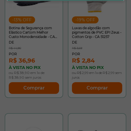
-13% OFF
-19% OFF
Botina de Segurança com
Luvas de algodão com
Elástico Cartom Melhor
pigmentos de PVC EPI Zeus -
Custo Monodensidade - CA
Cotton Grip - CA 51257
17137
R$ 44,90
R$ 3,69
R$ 36,96
R$ 2,84
À VISTA NO PIX
À VISTA NO PIX
ou R$ 38,90 em 1x de
ou R$ 2,99 em 1x de R$ 2,99 sem
R$ 38,90 sem juros
juros
Comprar
Comprar