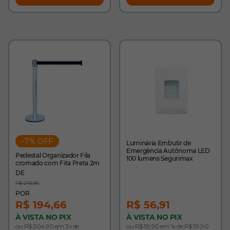
-7% OFF
Luminária Embutir de
Emergência Autônoma LED
Pedestal Organizador Fila
100 lumens Segurimax
cromado com Fita Preta 2m
R$ 219,90
R$ 194,66
R$ 56,91
À VISTA NO PIX
À VISTA NO PIX
ou R$ 204,90 em 3x de
ou R$ 59,90 em 1x de R$ 59,90