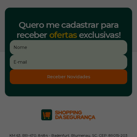
Quero me cadastrar para
receber
ofertas
exclusivas!
Receber Novidades
KM 63, BR-470, 8484 - Badenfurt. Blumenau, SC. CEP: 89015-203