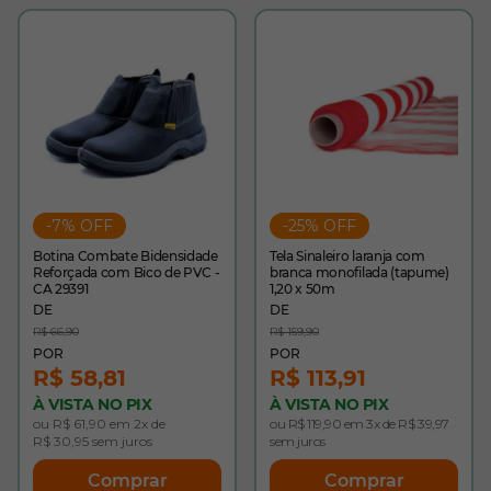
-7% OFF
-25% OFF
Botina Combate Bidensidade
Tela Sinaleiro laranja com
Reforçada com Bico de PVC -
branca monofilada (tapume)
CA 29391
1,20 x 50m
R$ 66,90
R$ 159,90
R$ 58,81
R$ 113,91
À VISTA NO PIX
À VISTA NO PIX
ou R$ 61,90 em 2x de
ou R$ 119,90 em 3x de R$ 39,97
R$ 30,95 sem juros
sem juros
Comprar
Comprar