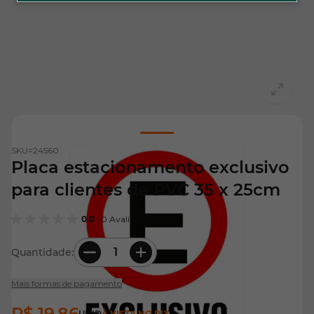
View larger image
SKU=
24560
Placa estacionamento exclusivo
para clientes de PVC 35 x 25cm
0.0
| 0 Avaliações
Quantidade:
Mais formas de pagamento
R$ 19,86
UNID
À VISTA NO PIX