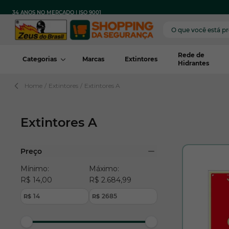
Pular para o conteúdo
FRETE
PARA TODO
COM COMPRA MÍNIMA
34 ANOS NO MERCADO | ISO 9001
GRÁTIS
BRASIL
REGIÃO*
Rede de
Categorias
Marcas
Extintores
Hidrantes
Home
/
Extintores
/
Extintores A
Extintores A
Pular para a lista de produtos
Preço
filter
Mínimo:
Máximo:
R$ 14,00
R$ 2.684,99
R$
R$