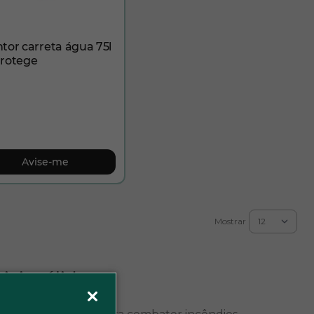
ntor carreta água 75l
Protege
Avise-me
Mostrar
iais sólidos