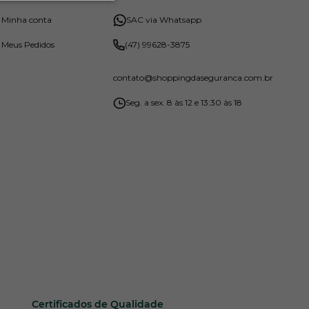
o disponíveis em diferentes tamanhos e
Minha conta
SAC via Whatsapp
m sólidos combustíveis.
Meus Pedidos
(47) 99628-3875
 riscos de cada ambiente. No Shopping da
ara as necessidades de instalações de
contato
@shoppingdaseguranca.com.br
ara extintores e modelos de categoria ABC.
Seg. a sex. 8 às 12 e 13:30 às 18
 Segurança
poníveis é pensada para atender a uma ampla
 de médio porte, como escritórios, pequenas
 o que facilita o uso em situações de
cêndios de média intensidade em materiais
Certificados de Qualidade