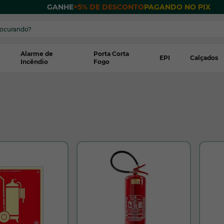
 POR
GANHE
+5% DE DESCONTO
PAGANDO NO PIX
Alarme de
Porta Corta
EPI
Calçados
Incêndio
Fogo