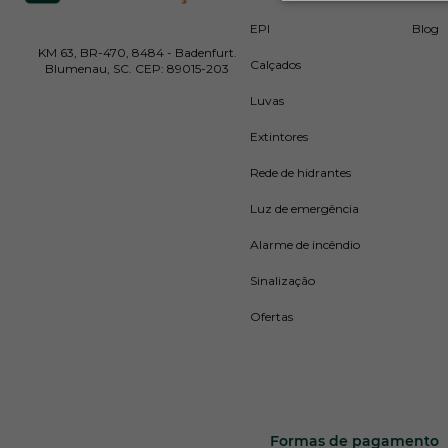
Os
equipam
EPI
Blog
capacidades
KM 63, BR-470, 8484 - Badenfurt.
Calçados
Blumenau, SC. CEP: 89015-203
É important
Luvas
Segurança, 
pequeno a 
Extintores
Rede de hidrantes
Diversi
Luz de emergência
Alarme de incêndio
Aqui, no Sh
Sinalização
gama de ne
Ofertas
O
extintor
indústrias 
emergênci
Além disso,
Formas de pagamento