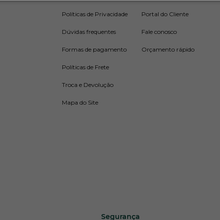
entos de combate ao fogo
são de fácil manuseio e estã
Políticas de Privacidade
Portal do Cliente
. Eles são ideais para ambientes com risco de incêndio e
Dúvidas frequentes
Fale conosco
e ressaltar que um projeto eficiente deve considerar os
Formas de pagamento
Orçamento rápido
além do extintor A, oferecemos um catálogo completo p
grande porte, incluindo
sistemas de alarme
, suportes p
Políticas de Frete
Troca e Devolução
dade de extintores A no Shopping da
Mapa do Site
opping da Segurança, a diversidade de extintores A dis
cessidades de projetos.
de
água
de
10 litros
é uma escolha ideal para ambientes
e escolas. Essa versão mais compacta é fácil de manusear,
a.
 a capacidade de 10 litros é suficiente para controlar in
Segurança