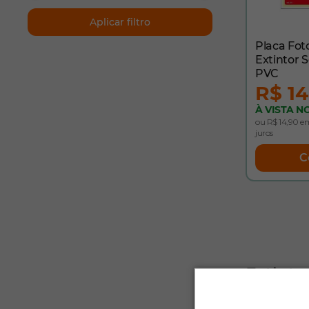
Aplicar filtro
Placa Fo
Extintor 
PVC
R$ 14
À VISTA NO
ou R$ 14,90 em
juros
C
Extinto