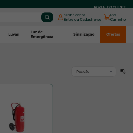
PARCELE EM
ATÉ 3X SEM JUROS
NO BOLETO CNPJ*
PORTAL DO CLIENTE
Minha conta
Meu
Entre ou Cadastre-se
Carrinho
Luz de
Luvas
Sinalização
Ofertas
Emergência