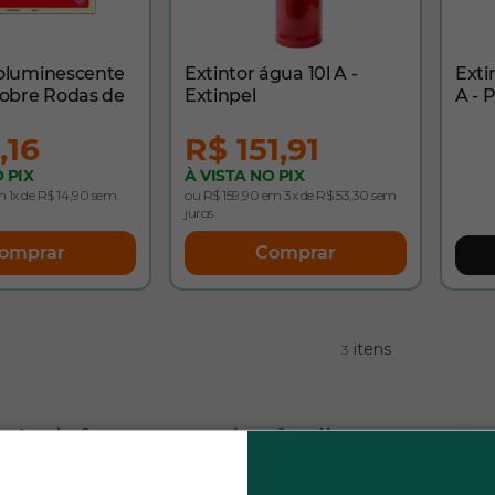
toluminescente
Extintor água 10l A -
Exti
Sobre Rodas de
Extinpel
A - 
,16
R$ 151,91
 PIX
À VISTA NO PIX
 1x de R$ 14,90 sem
ou R$ 159,90 em 3x de R$ 53,30 sem
juros
omprar
Comprar
itens
3
r A: defesa contra incêndios em mater