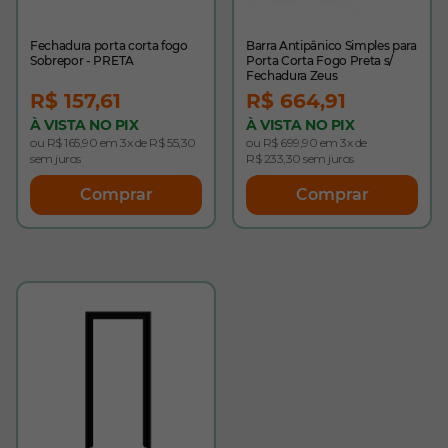
Fechadura porta corta fogo
Barra Antipânico Simples para
Sobrepor - PRETA
Porta Corta Fogo Preta s/
Fechadura Zeus
R$ 157,61
R$ 664,91
À VISTA NO PIX
À VISTA NO PIX
ou R$ 165,90 em 3x de R$ 55,30
ou R$ 699,90 em 3x de
sem juros
R$ 233,30 sem juros
Comprar
Comprar