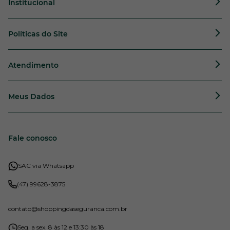
Institucional
Políticas do Site
Atendimento
Meus Dados
Fale conosco
SAC via Whatsapp
(47) 99628-3875
contato
@shoppingdaseguranca.com.br
Seg. a sex. 8 às 12 e 13:30 às 18