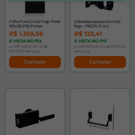
Folha Porta Corta Fogo Preta
Dobradiça para porta corta
100x210 P90 Portex
fogo - PRETA (3 un.)
R$ 1.355,56
R$ 123,41
À VISTA NO PIX
À VISTA NO PIX
ou R$ 1.426,90 em 3x de
ou R$ 129,90 em 3x de R$ 43,30
R$ 475,63 sem juros
sem juros
Comprar
Comprar