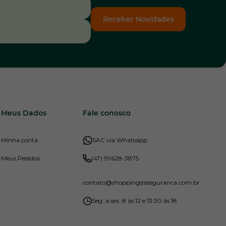
Receber Novidades
Meus Dados
Fale conosco
Minha conta
SAC via Whatsapp
Meus Pedidos
(47) 99628-3875
contato
@shoppingdaseguranca.com.br
Seg. a sex. 8 às 12 e 13:30 às 18