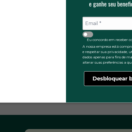
e ganhe seu benefic
0
3 ESTRELAS
0
2 ESTRELAS
0
1 ESTRELA
Eu concordo em receber c
A nossa empresa está compr
e respeitar sua privacidade, u
dados apenas para fins de ma
alterar suas preferências a 
Desbloquear b