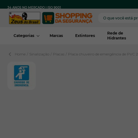
Pular para o conteúdo
FRETE
PARA TODO
COM COMPRA MÍNIMA
34 ANOS NO MERCADO | ISO 9001
GRÁTIS
BRASIL
REGIÃO*
Rede de
Categorias
Marcas
Extintores
Hidrantes
Home
/
Sinalização
/
Placas
/
Placa chuveiro de emergência de PVC 2
View larger image