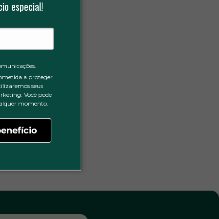
io especial!
omunicações.
ometida a proteger
tilizaremos seus
rketing. Você pode
qualquer momento.
enefício