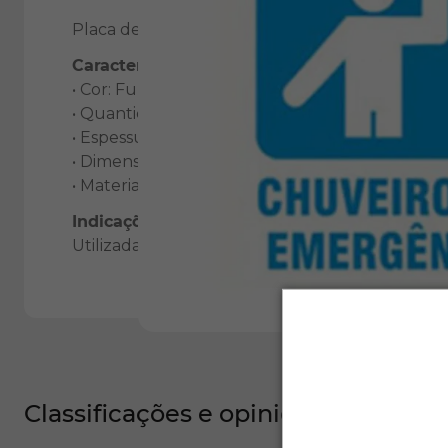
Placa de identificação fabricada em PVC, ideal 
Características:
• Cor: Fundo azul com descrição branca.
• Quantidade: 01 peça.
• Espessura: 1mm.
• Dimensões: 23,5x32,5cm.
• Material: Poliestireno (PS) de alta qualidade.
Indicações de Uso:
Utilizada para identificação de chuveiros de e
Classificações e opiniões