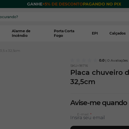
 POR
GANHE
+5% DE DESCONTO
PAGANDO NO PIX
Alarme de
Porta Corta
EPI
Calçados
Incêndio
Fogo
3,5 x 32,5cm
0.0
| 0 Avaliações
SKU=
18716
Placa chuveiro 
32,5cm
Avise-me quando
E-mail: