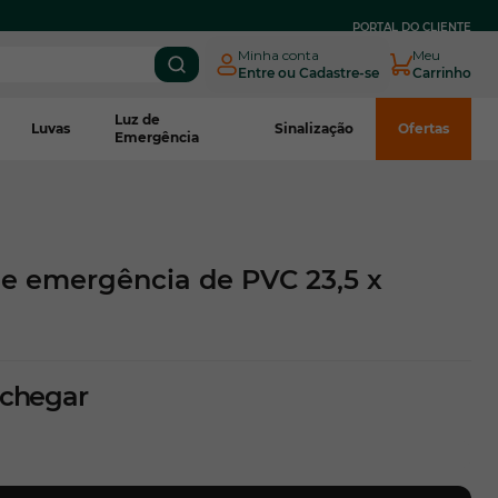
PARCELE EM
ATÉ 3X SEM JUROS
NO BOLETO CNPJ*
PORTAL DO CLIENTE
Minha conta
Meu
Entre ou Cadastre-se
Carrinho
Luz de
Luvas
Sinalização
Ofertas
Emergência
de emergência de PVC 23,5 x
 chegar