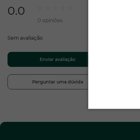
0.0
0
opiniões
Sem avaliação
Enviar avaliação
Perguntar uma dúvida