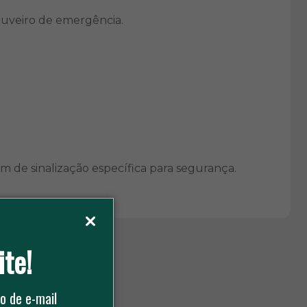
chuveiro de emergência.
em de sinalização específica para segurança.
ite!
o de e-mail