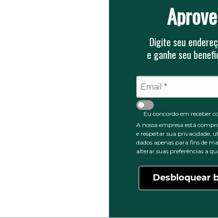
Aprove
Digite seu endereç
e ganhe seu benefic
0
5 ESTRELAS
0
4 ESTRELAS
0
3 ESTRELAS
0
Eu concordo em receber c
2 ESTRELAS
A nossa empresa está compr
0
1 ESTRELA
e respeitar sua privacidade, u
dados apenas para fins de ma
alterar suas preferências a 
Desbloquear b