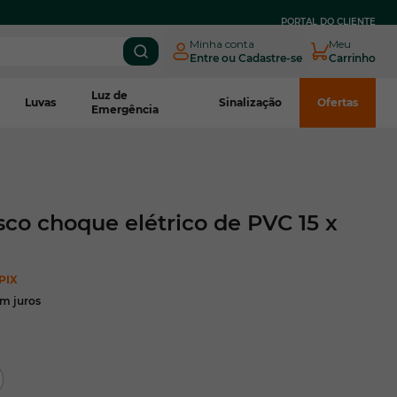
PARCELE EM
ATÉ 3X SEM JUROS
NO BOLETO CNPJ*
PORTAL DO CLIENTE
Minha conta
Meu
Entre ou Cadastre-se
Carrinho
Luz de
Luvas
Sinalização
Ofertas
Emergência
sco choque elétrico de PVC 15 x
PIX
m juros