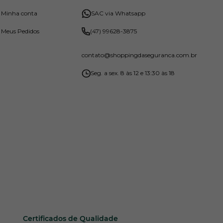
Minha conta
SAC via Whatsapp
Meus Pedidos
(47) 99628-3875
contato
@shoppingdaseguranca.com.br
Seg. a sex. 8 às 12 e 13:30 às 18
Certificados de Qualidade