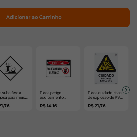
Adicionar ao Carrinho
elementos do carrossel usando a tecla tab. Você pode pula
rrossel
navegação em carrossel
a substância
Placa perigo
Placa cuidado risco
gosa para meio
equipamento
de explosão de PVC
ente de PVC 30
elétrico de PVC 24 x
15 x 20 cm
21,76
R$ 14,16
R$ 21,76
0cm
18cm