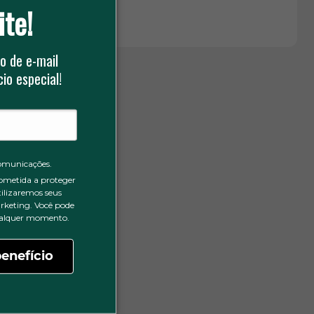
ite!
o de e-mail
io especial!
omunicações.
ometida a proteger
tilizaremos seus
rketing. Você pode
qualquer momento.
enefício