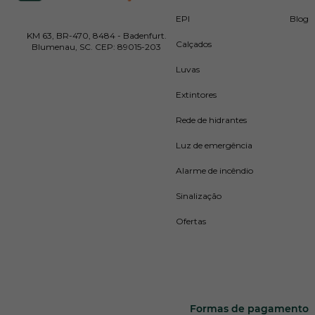
EPI
Blog
KM 63, BR-470, 8484 - Badenfurt.
Calçados
Blumenau, SC. CEP: 89015-203
Luvas
Extintores
Rede de hidrantes
Luz de emergência
Alarme de incêndio
Sinalização
Ofertas
Formas de pagamento