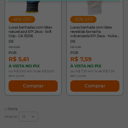
-46% OFF
-33% OFF
Luvas banhadas com látex
Luvas banhada com látex
natural azul EPI Zeus - Soft
revestida borracha
Grip - CA 51256
vulcanizada EPI Zeus - Vulcan
Pro - CA 51258
R$ 10,90
R$ 11,90
R$ 5,61
R$ 7,59
À VISTA NO PIX
À VISTA NO PIX
ou R$ 5,90 em 1x de R$ 5,90
ou R$ 7,99 em 1x de R$ 7,99
sem juros
sem juros
Comprar
Comprar
itens
2
Mostrar