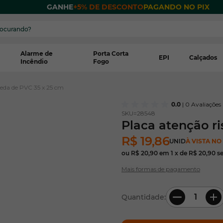
 POR
GANHE
+5% DE DESCONTO
PAGANDO NO PIX
Alarme de
Porta Corta
EPI
Calçados
Incêndio
Fogo
ueda de PVC 35 x 25 cm
0.0
| 0 Avaliações
SKU=
28548
Placa atenção r
R$ 19,86
UNID
À VISTA NO
ou
R$ 20,90
em
1
x de
R$ 20,90
s
Mais formas de pagamento
Quantidade: