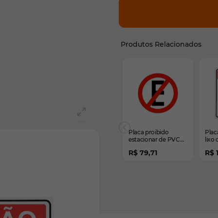
Produtos Relacionados
É possível navegar pelos 
Pressione para pular o ca
Pressione para ir para a 
Placa proibido
Plac
estacionar de PVC
lixo
40 x 40cm
32,
R$ 79,71
R$ 