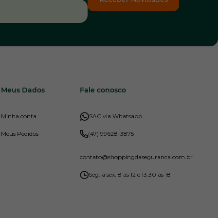
Meus Dados
Fale conosco
Minha conta
SAC via Whatsapp
Meus Pedidos
(47) 99628-3875
contato
@shoppingdaseguranca.com.br
Seg. a sex. 8 às 12 e 13:30 às 18