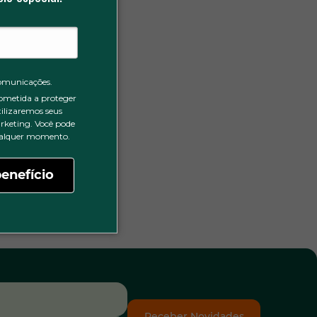
omunicações.
ometida a proteger
tilizaremos seus
rketing. Você pode
qualquer momento.
enefício
Receber Novidades