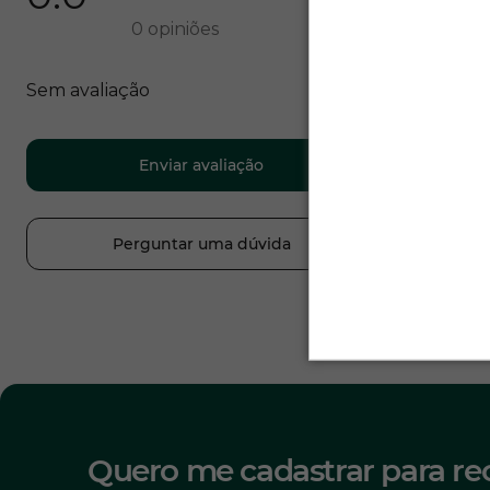
0
opiniões
Sem avaliação
Enviar avaliação
Perguntar uma dúvida
Quero me cadastrar para re