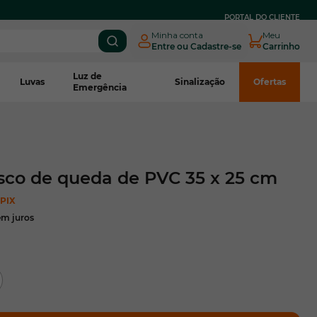
PARCELE EM
ATÉ 3X SEM JUROS
NO BOLETO CNPJ*
PORTAL DO CLIENTE
Minha conta
Meu
Entre ou Cadastre-se
Carrinho
Luz de
Luvas
Sinalização
Ofertas
Emergência
isco de queda de PVC 35 x 25 cm
 PIX
em juros