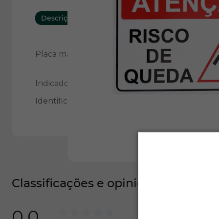
Descrição
Características
Placa material PVC rígido / Silk, 35x25cm.
Indicado para:
Identificação para alertar sobre o risco de qued
Classificações e opiniões
0.0