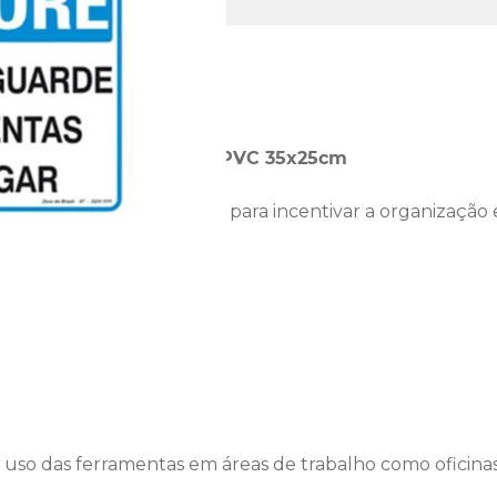
amentas no Seu Lugar de PVC 35x25cm
 (PS), com mensagem clara para incentivar a organização 
uso das ferramentas em áreas de trabalho como oficinas,