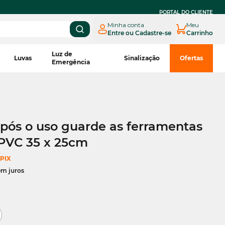
PARCELE EM
ATÉ 3X SEM JUROS
NO BOLETO CNPJ*
PORTAL DO CLIENTE
Minha conta
Meu
Entre ou Cadastre-se
Carrinho
Luz de
Luvas
Sinalização
Ofertas
Emergência
após o uso guarde as ferramentas
 PVC 35 x 25cm
 PIX
em juros