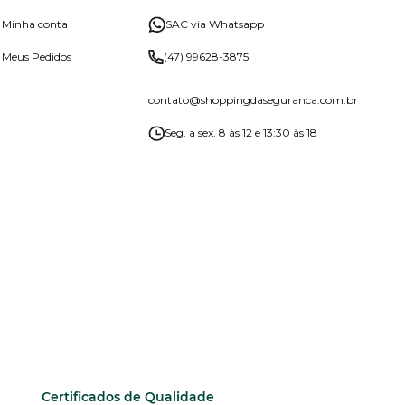
Minha conta
SAC via Whatsapp
Meus Pedidos
(47) 99628-3875
contato
@shoppingdaseguranca.com.br
Seg. a sex. 8 às 12 e 13:30 às 18
Certificados de Qualidade