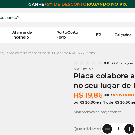
 POR
GANHE
+5% DE DESCONTO
PAGANDO NO PIX
Alarme de
Porta Corta
EPI
Calçados
Incêndio
Fogo
o guarde as ferramentas no seu lugar de PVC 35 x 25cm
0.0
| 0 Avaliações
SKU=
18987
Placa colabore 
no seu lugar de
R$ 19,86
UNID
À VISTA NO
ou
R$ 20,90
em
1
x de
R$ 20,90
s
Mais formas de pagamento
Quantidade: