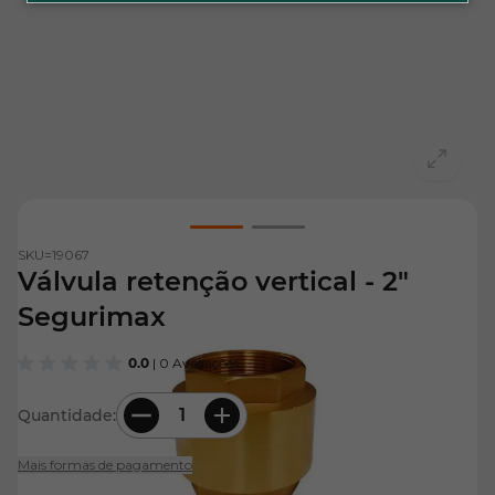
View larger image
View larger image
SKU=
19067
Válvula retenção vertical - 2"
Segurimax
0.0
| 0 Avaliações
Quantidade:
Mais formas de pagamento