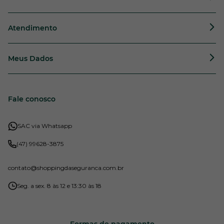
Atendimento
Meus Dados
Fale conosco
SAC via Whatsapp
(47) 99628-3875
contato
@shoppingdaseguranca.com.br
Seg. a sex. 8 às 12 e 13:30 às 18
Formas de pagamento