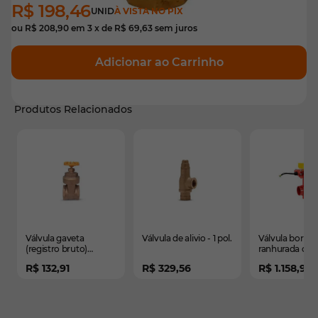
R$ 198,46
UNID
À VISTA NO PIX
ou
R$ 208,90
em
3
x de
R$ 69,63
sem juros
Adicionar ao Carrinho
Produtos Relacionados
É possível navegar pelos elementos do carrossel usando
Pressione para pular o carrossel
Pressione para ir para a navegação em carrossel
Válvula gaveta
Válvula de alivio - 1 pol.
Válvula borbol
(registro bruto)
ranhurada co
premium - 1.1/2"
monitorament
R$ 132,91
R$ 329,56
R$ 1.158,91
fecha - 4 pol.