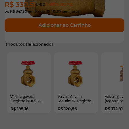
R$ 330,51
UNID
À VISTA NO PIX
ou
R$ 347,90
em
3
x de
R$ 115,97
sem juros
Adicionar ao Carrinho
Produtos Relacionados
É possível navegar pelos elementos do carrossel usando
Pressione para pular o carrossel
Pressione para ir para a navegação em carrossel
Válvula gaveta
Válvula Gaveta
Válvula gaveta
(Registro bruto) 2"
Segurimax (Registro
(registro bruto
Latão - Segurimax
bruto) - 1.1/2" Latão
premium - 1.1/
R$ 185,16
R$ 120,56
R$ 132,91