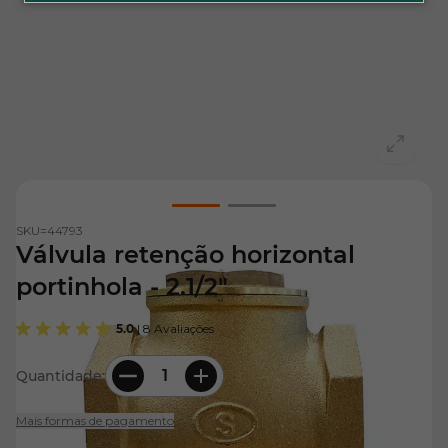
View larger image
View larger image
SKU=
44793
Válvula retenção horizontal
portinhola - 2.1/2"
5.0
| 8 Avaliações
Quantidade:
Mais formas de pagamento