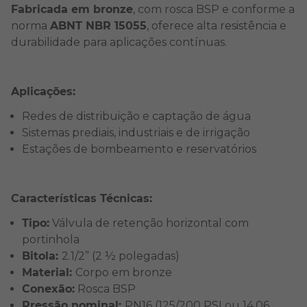
Fabricada em bronze
, com rosca BSP e conforme a
norma
ABNT NBR 15055
, oferece alta resistência e
durabilidade para aplicações contínuas.
Aplicações:
Redes de distribuição e captação de água
Sistemas prediais, industriais e de irrigação
Estações de bombeamento e reservatórios
Características Técnicas:
Tipo:
Válvula de retenção horizontal com
portinhola
Bitola:
2.1/2” (2 ½ polegadas)
Material:
Corpo em bronze
Conexão:
Rosca BSP
Pressão nominal:
PN16 (125/200 PSI ou 14,06