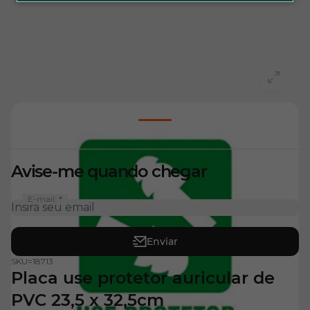
View larger image
Avise-me quando chegar
E-mail:
Enviar
SKU=
18713
Placa use protetor auricular de
PVC 23,5 x 32,5cm