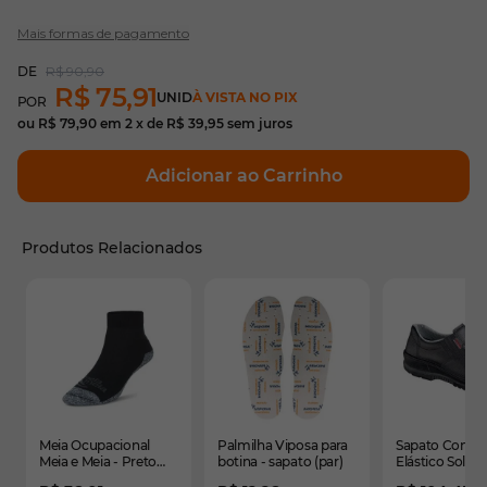
Mais formas de pagamento
R$ 90,90
R$ 75,91
UNID
À VISTA NO PIX
ou
R$ 79,90
em
2
x de
R$ 39,95
sem juros
Adicionar ao Carrinho
Produtos Relacionados
É possível navegar pelos elementos do carrossel usando
Pressione para pular o carrossel
Pressione para ir para a navegação em carrossel
Meia Ocupacional
Palmilha Viposa para
Sapato Confo
Meia e Meia - Preto
botina - sapato (par)
Elástico Solad
com cinza - Tamanho
Bidensidade -