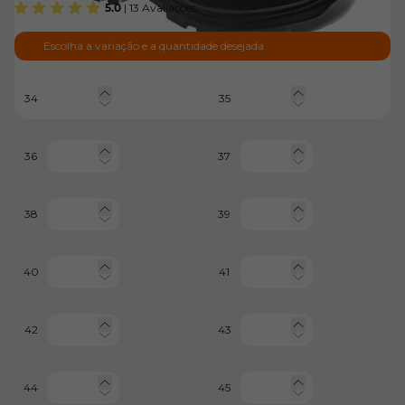
5.0
| 13 Avaliações
Escolha a variação e a quantidade desejada
34
35
36
37
38
39
40
41
42
43
44
45