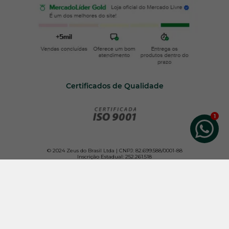
Certificados de Qualidade
© 2024 Zeus do Brasil Ltda | CNPJ: 82.699.588/0001-88
Inscrição Estadual: 252.261.518
Todos os direitos reservados. Para melhor atender nossos clientes, não vendemos por
atacado e reservamo-nos o direito de limitar, por cliente, a quantidade dos produtos
anunciados.
Os preços e condições da loja virtual estão sujeitos a alterações. Em caso de
divergência de preços no site, o valor válido é o do Carrinho de Compras.
Imagens de produtos meramente ilustrativas. Vendas exclusivas pela internet. Não
trabalhamos com representantes ou outros canais de venda.