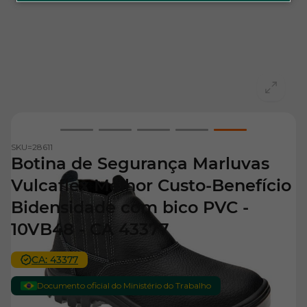
View larger image
View larger image
View larger image
View larger image
View larger i
SKU=
28611
Botina de Segurança Marluvas
Vulcaflex Melhor Custo-Benefício
Bidensidade com bico PVC -
10VB48 - CA 43377
CA: 43377
Documento oficial do Ministério do Trabalho