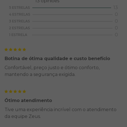
13
opiniões
13
5 ESTRELAS
0
4 ESTRELAS
0
3 ESTRELAS
0
2 ESTRELAS
0
1 ESTRELA
Botina de ótima qualidade e custo benefício
Confortável, preço justo e ótimo conforto,
mantendo a segurança exigida.
Ótimo atendimento
Tive uma experiência incrível com o atendimento
da equipe Zeus.