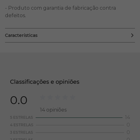
- Produto com garantia de fabricação contra
defeitos.
Características
Classificações e opiniões
0.0
14
opiniões
14
5 ESTRELAS
0
4 ESTRELAS
0
3 ESTRELAS
0
2 ESTRELAS