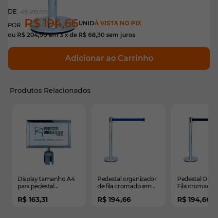
R$ 219,90
R$ 194,66
UNID
À VISTA NO PIX
ou
R$ 204,90
em
3
x de
R$ 68,30
sem juros
Adicionar ao Carrinho
Produtos Relacionados
É possível navegar pelos elementos do carrossel usando
Pressione para pular o carrossel
Pressione para ir para a navegação em carrossel
Display tamanho A4
Pedestal organizador
Pedestal Orga
para pedestal
de fila cromado em
Fila cromado
cromado
inox com fita retrátil
Fita Preta 2m
R$ 163,31
R$ 194,66
R$ 194,66
azul