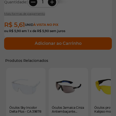
Quantidade:
Mais formas de pagamento
R$ 5,61
UNID
À VISTA NO PIX
ou
R$ 5,90
em
1
x de
R$ 5,90
sem juros
Adicionar ao Carrinho
Produtos Relacionados
É possível navegar pelos elementos do carrossel usando
Pressione para pular o carrossel
Pressione para ir para a navegação em carrossel
Óculos Sky Incolor
Óculos Jamaica Cinza
Óculos proteç
Delta Plus - CA 39878
Antiembaçante
Kalipso model
Kalipso CA 35156
esportivo len