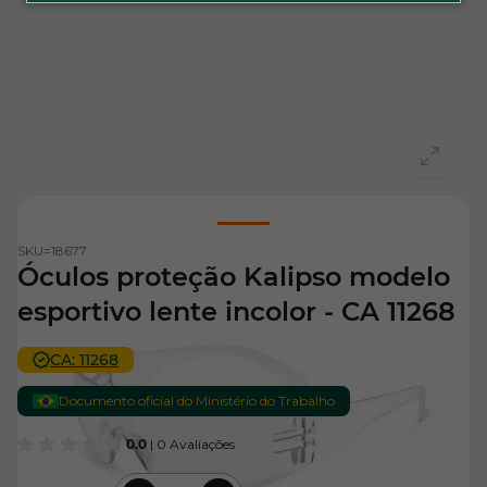
View larger image
SKU=
18677
Óculos proteção Kalipso modelo
esportivo lente incolor - CA 11268
CA: 11268
Documento oficial do Ministério do Trabalho
0.0
| 0 Avaliações