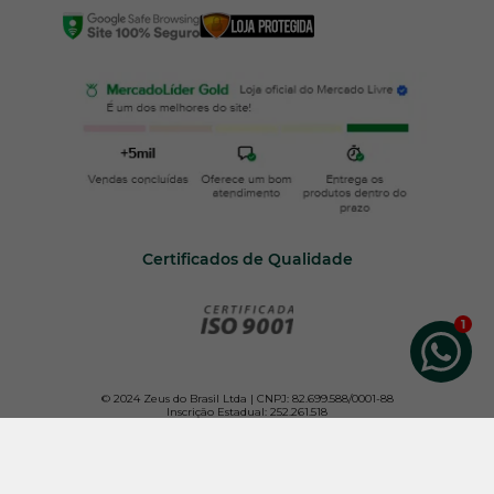
Certificados de Qualidade
© 2024 Zeus do Brasil Ltda | CNPJ: 82.699.588/0001-88
Inscrição Estadual: 252.261.518
Todos os direitos reservados. Para melhor atender nossos clientes, não vendemos por
atacado e reservamo-nos o direito de limitar, por cliente, a quantidade dos produtos
anunciados.
Os preços e condições da loja virtual estão sujeitos a alterações. Em caso de
divergência de preços no site, o valor válido é o do Carrinho de Compras.