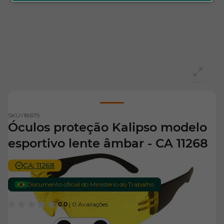
View larger image
SKU=
18679
Óculos proteção Kalipso modelo
esportivo lente âmbar - CA 11268
CA: 11268
Documento oficial do Ministério do Trabalho
0.0
| 0 Avaliações