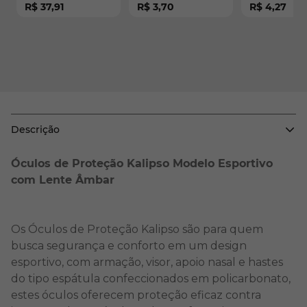
R$ 37,91
R$ 3,70
R$ 4,27
35156
Plastcor CA 28018
Descrição
Óculos de Proteção Kalipso Modelo Esportivo
com Lente Âmbar
Os Óculos de Proteção Kalipso são para quem
busca segurança e conforto em um design
esportivo, com armação, visor, apoio nasal e hastes
do tipo espátula confeccionados em policarbonato,
estes óculos oferecem proteção eficaz contra