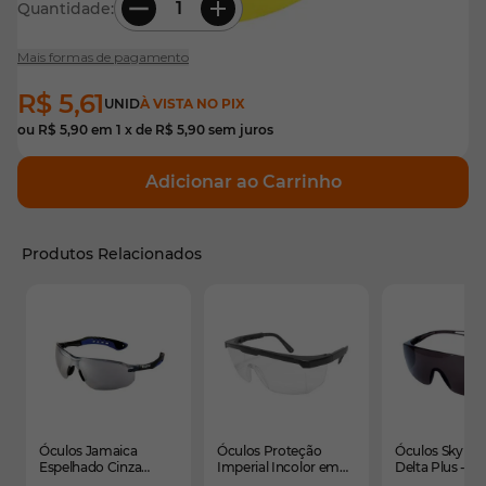
Quantidade:
Mais formas de pagamento
R$ 5,61
UNID
À VISTA NO PIX
ou
R$ 5,90
em
1
x de
R$ 5,90
sem juros
Adicionar ao Carrinho
Produtos Relacionados
É possível navegar pelos elementos do carrossel usando
Pressione para pular o carrossel
Pressione para ir para a navegação em carrossel
Óculos Jamaica
Óculos Proteção
Óculos Sky F
Espelhado Cinza
Imperial Incolor em
Delta Plus - C
Antirrisco Kalipso CA
Policarbonato