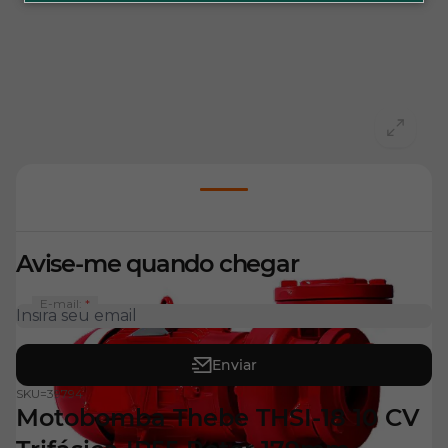
View larger image
Avise-me quando chegar
E-mail:
Enviar
SKU=
39794
Motobomba Thebe THSI-18 10 CV