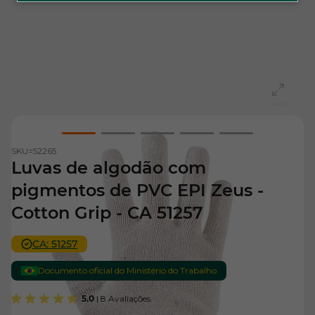
View larger image
View larger image
View larger image
View larger image
View larger i
SKU=
52265
Luvas de algodão com
pigmentos de PVC EPI Zeus -
Cotton Grip - CA 51257
CA: 51257
Documento oficial do Ministério do Trabalho
5.0
| 8 Avaliações