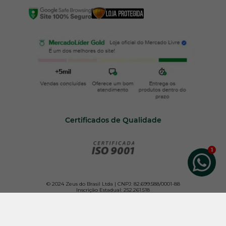
Certificados de Qualidade
© 2024 Zeus do Brasil Ltda | CNPJ: 82.699.588/0001-88
Inscrição Estadual: 252.261.518
Todos os direitos reservados. Para melhor atender nossos clientes, não vendemos por
atacado e reservamo-nos o direito de limitar, por cliente, a quantidade dos produtos
anunciados.
Os preços e condições da loja virtual estão sujeitos a alterações. Em caso de
divergência de preços no site, o valor válido é o do Carrinho de Compras.