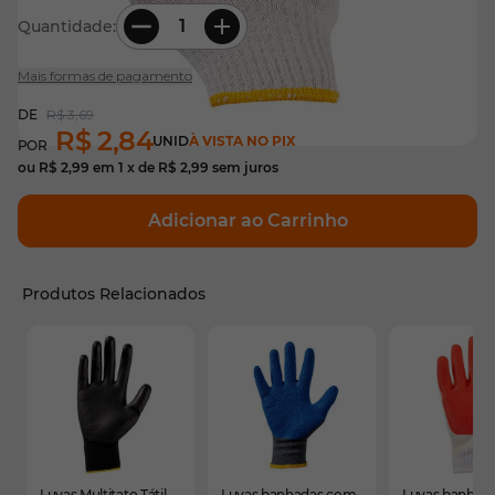
Quantidade:
Mais formas de pagamento
R$ 3,69
R$ 2,84
UNID
À VISTA NO PIX
ou
R$ 2,99
em
1
x de
R$ 2,99
sem juros
Adicionar ao Carrinho
Produtos Relacionados
É possível navegar pelos elementos do carrossel usando
Pressione para pular o carrossel
Pressione para ir para a navegação em carrossel
Luvas Multitato Tátil
Luvas banhadas com
Luvas banhad