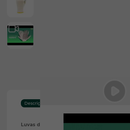
View larger image
Descrição
Download
Características
Luvas de Algodão com Pigmentos de PVC