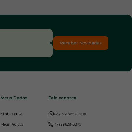
Receber Novidades
Meus Dados
Fale conosco
Minha conta
SAC via Whatsapp
Meus Pedidos
(47) 99628-3875