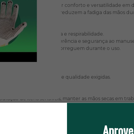
projetadas para oferecer conforto e versatilidade em d
 garantem respirabilidade e reduzem a fadiga das mãos du
s, proporcionando leveza e respirabilidade.
oferecendo excelente aderência e segurança ao manuse
 evitando que as luvas escorreguem durante o uso.
às normas de segurança e qualidade exigidas.
nipulação de itens sensíveis, manter as mãos secas em tr
Aprove