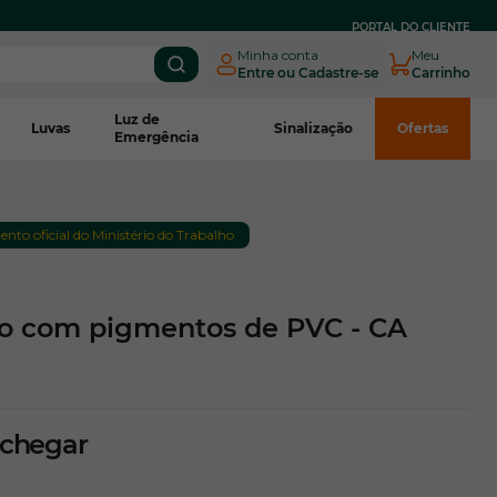
PARCELE EM
ATÉ 3X SEM JUROS
NO BOLETO CNPJ*
PORTAL DO CLIENTE
Minha conta
Meu
Entre ou Cadastre-se
Carrinho
Luz de
Luvas
Sinalização
Ofertas
Emergência
to oficial do Ministério do Trabalho
o com pigmentos de PVC - CA
 chegar