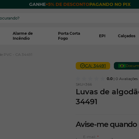
 POR
GANHE
+5% DE DESCONTO
PAGANDO NO PIX
Alarme de
Porta Corta
EPI
Calçados
Incêndio
Fogo
de PVC - CA 34491
CA: 34491
Documen
0.0
| 0 Avaliações
SKU=
366
Luvas de algodã
34491
Avise-me quando
E-mail: