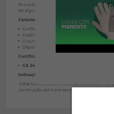
As Luvas de Algodão com Pigmentos de PVC são 
de algodão e tricotadas em 3 fios, essas luvas
Características:
Confeccionadas em algodão tricotado em 3 fio
A palma é revestida com pigmentos de PVC, 
O punho elástico garante um ajuste seguro,
Disponíveis em cores mescla ou crua.
Certificações:
CA 34.491:
Garantindo que o produto atende 
Indicações de Uso:
Estas luvas de baixo custo são ideais para: Ma
construção civil e em serviços gerais.