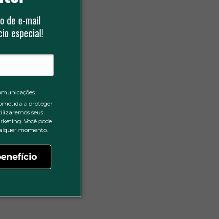
o de e-mail
io especial!
omunicações.
ometida a proteger
tilizaremos seus
rketing. Você pode
qualquer momento.
enefício