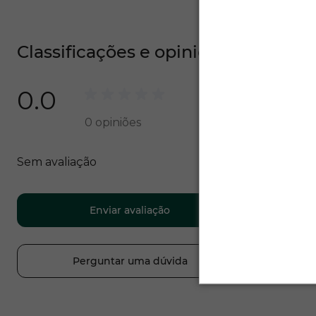
Classificações e opiniões
0.0
0
opiniões
Sem avaliação
Enviar avaliação
Perguntar uma dúvida