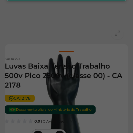
View larger image
SKU=
359
Luvas Baixa Tensão Trabalho
500v Pico 2500v (classe 00) - CA
2178
CA: 2178
Documento oficial do Ministério do Trabalho
0.0
| 0 Avaliações