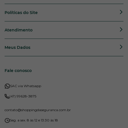
Políticas do Site
Atendimento
Meus Dados
Fale conosco
SAC via Whatsapp
(47) 99628-3875
contato
@shoppingdaseguranca.com.br
Seg. a sex. 8 às 12 e 13:30 às 18