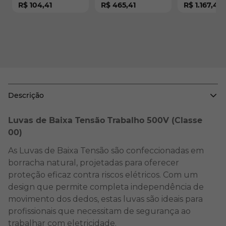
R$ 104,41
R$ 465,41
R$ 1.167,46
29637/29638
pontos sem talabarte
com Absorved
com regulagem total
Energia
- para eletricista - CA
35521
Descrição
Luvas de Baixa Tensão Trabalho 500V (Classe
00)
As Luvas de Baixa Tensão são confeccionadas em
borracha natural, projetadas para oferecer
proteção eficaz contra riscos elétricos. Com um
design que permite completa independência de
movimento dos dedos, estas luvas são ideais para
profissionais que necessitam de segurança ao
trabalhar com eletricidade.