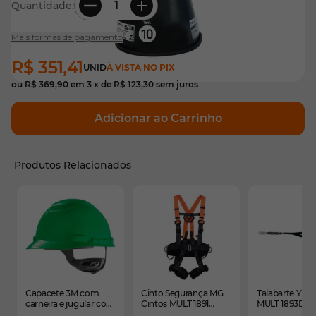
Quantidade:
Mais formas de pagamento
R$ 351,41
UNID
À VISTA NO PIX
ou
R$ 369,90
em
3
x de
R$ 123,30
sem juros
Adicionar ao Carrinho
Produtos Relacionados
É possível navegar pelos elementos do carrossel usando
Pressione para pular o carrossel
Pressione para ir para a navegação em carrossel
Capacete 3M com
Cinto Segurança MG
Talabarte Y MG
carneira e jugular com
Cintos MULT 1891
MULT 1893D em
catraca - CA
Paraquedista 4
Retardante à