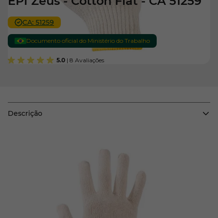
EPI Zeus - Cotton Flat - CA 51259
CA: 51259
Documento oficial do Ministério do Trabalho
5.0
| 8 Avaliações
Descrição