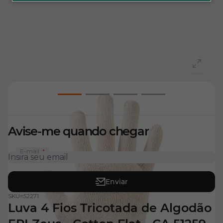
View larger image
View larger image
View larger image
View larger imag
Avise-me quando chegar
E-mail:
Enviar
SKU=
52271
Luva 4 Fios Tricotada de Algodão