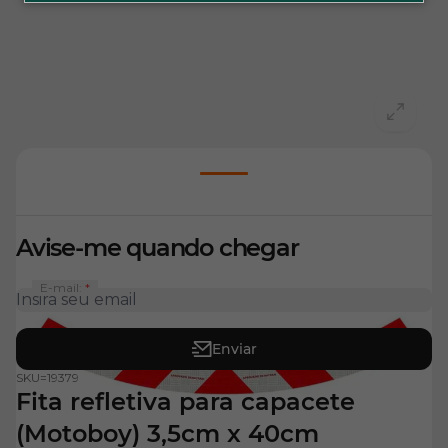
View larger image
Avise-me quando chegar
E-mail:
Enviar
SKU=
19379
Fita refletiva para capacete
(Motoboy) 3,5cm x 40cm