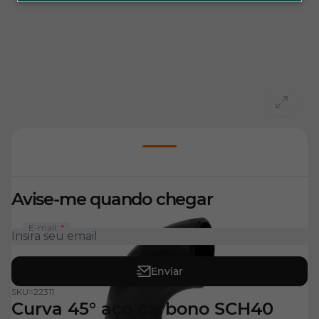
View larger image
Avise-me quando chegar
E-mail:
Enviar
SKU=
22311
Curva 45° aço carbono SCH40