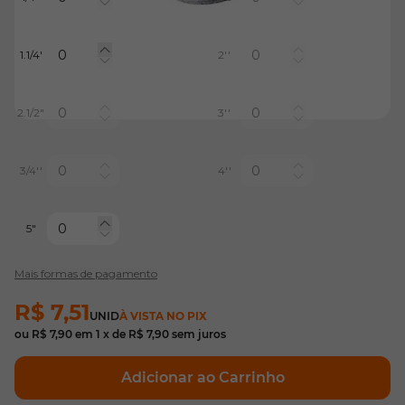
1.1/4'
2''
2.1/2"
3''
3/4''
4''
5"
Mais formas de pagamento
R$ 7,51
UNID
À VISTA NO PIX
ou
R$ 7,90
em
1
x de
R$ 7,90
sem juros
Adicionar ao Carrinho