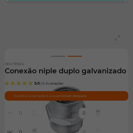
View larger image
View larger image
SKU=
18624
Conexão niple duplo galvanizado
5.0
| 9 Avaliações
Escolha a variação e a quantidade desejada
1''
1/2''
1/4"
1.1/2''