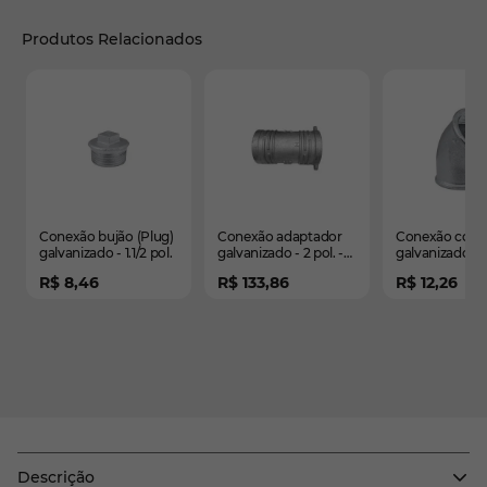
Produtos Relacionados
É possível navegar pelos elementos do carrossel usando
Pressione para pular o carrossel
Pressione para ir para a navegação em carrossel
Conexão bujão (Plug)
Conexão adaptador
Conexão coto
galvanizado - 1.1/2 pol.
galvanizado - 2 pol. -
galvanizado 4
150mm
(joelho) (Z)
R$ 8,46
R$ 133,86
R$ 12,26
Descrição