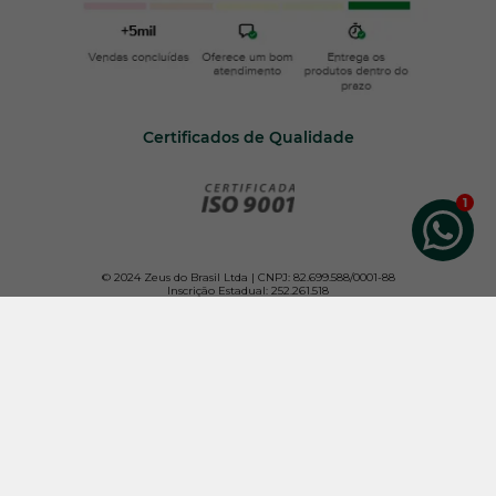
Certificados de Qualidade
© 2024 Zeus do Brasil Ltda | CNPJ: 82.699.588/0001-88
Inscrição Estadual: 252.261.518
Todos os direitos reservados. Para melhor atender nossos clientes, não vendemos por
atacado e reservamo-nos o direito de limitar, por cliente, a quantidade dos produtos
anunciados.
Os preços e condições da loja virtual estão sujeitos a alterações. Em caso de
divergência de preços no site, o valor válido é o do Carrinho de Compras.
Imagens de produtos meramente ilustrativas. Vendas exclusivas pela internet. Não
trabalhamos com representantes ou outros canais de venda.
Desenvolvido pela