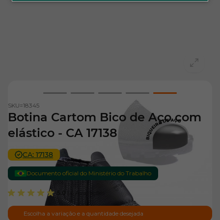
View larger image
View larger image
View larger image
View larger image
View larger i
SKU=
18345
Botina Cartom Bico de Aço com
elástico - CA 17138
CA: 17138
Documento oficial do Ministério do Trabalho
5.0
| 6 Avaliações
Escolha a variação e a quantidade desejada