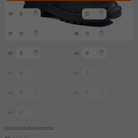
35
36
37
38
39
40
41
42
43
44
45
Mais formas de pagamento