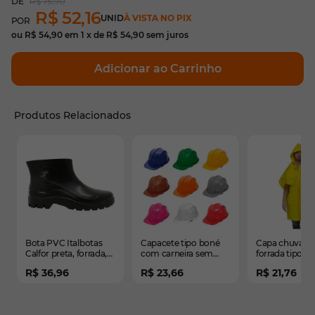
R$ 75,90
R$ 52,16
UNID
À VISTA NO PIX
ou
R$ 54,90
em
1
x de
R$ 54,90
sem juros
Adicionar ao Carrinho
Produtos Relacionados
É possível navegar pelos elementos do carrossel usando
Pressione para pular o carrossel
Pressione para ir para a navegação em carrossel
Bota PVC Italbotas
Capacete tipo boné
Capa chuva P
Calfor preta, forrada,
com carneira sem
forrada tipo 
cano curto - CA 18472
jugular - CA 29792
- sem manga 
R$ 36,96
R$ 23,66
R$ 21,76
- CA 28191