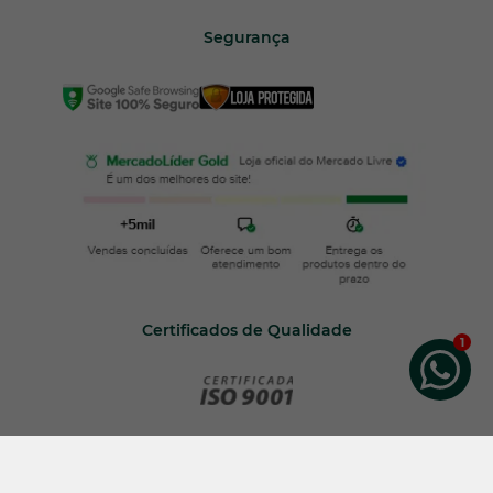
Segurança
Certificados de Qualidade
© 2024 Zeus do Brasil Ltda | CNPJ: 82.699.588/0001-88
Inscrição Estadual: 252.261.518