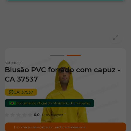
View larger image
View larger image
SKU=
10561
Blusão PVC forrado com capuz -
CA 37537
CA: 37537
Documento oficial do Ministério do Trabalho
0.0
| 0 Avaliações
Escolha a variação e a quantidade desejada