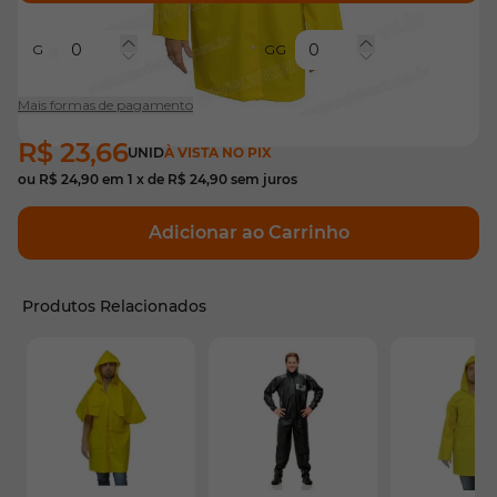
G
GG
Mais formas de pagamento
R$ 23,66
UNID
À VISTA NO PIX
ou
R$ 24,90
em
1
x de
R$ 24,90
sem juros
Adicionar ao Carrinho
Produtos Relacionados
É possível navegar pelos elementos do carrossel usando
Pressione para pular o carrossel
Pressione para ir para a navegação em carrossel