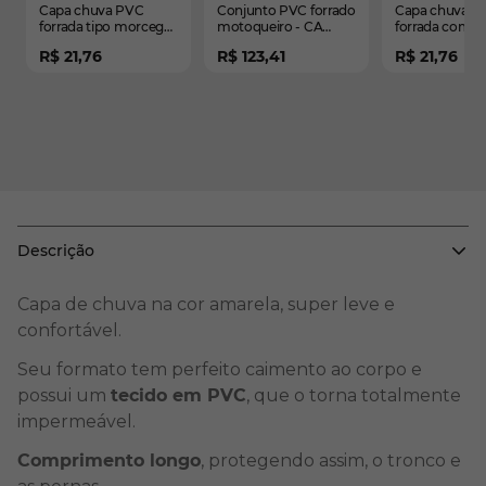
Capa chuva PVC
Conjunto PVC forrado
Capa chuva P
forrada tipo morcego
motoqueiro - CA
forrada com 
- sem manga amarela
43332/43406
capuz amarela
R$ 21,76
R$ 123,41
R$ 21,76
- CA 28191
28191
Descrição
Capa de chuva na cor amarela, super leve e
confortável.
Seu formato tem perfeito caimento ao corpo e
possui um
tecido em PVC
, que o torna totalmente
impermeável.
Comprimento longo
, protegendo assim, o tronco e