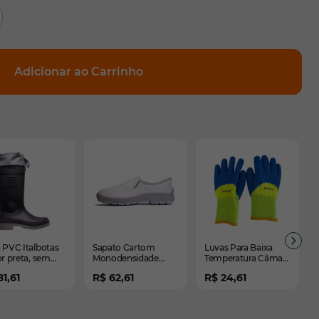
Adicionar ao Carrinho
elementos do carrossel usando a tecla tab. Você pode pula
rrossel
navegação em carrossel
 PVC Italbotas
Sapato Cartom
Luvas Para Baixa
or preta, sem
Monodensidade
Temperatura Câmara
o, com amarra,
Branco - CA 40142
Fria Prevemax
81,61
R$ 62,61
R$ 24,61
 longo - CA
(-30ºC) - CA 48120
00