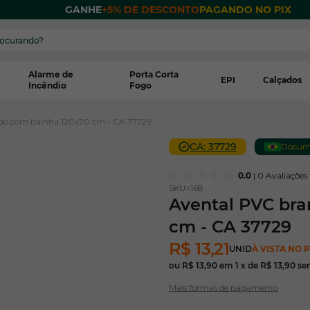
 POR
GANHE
+5% DE DESCONTO
PAGANDO NO PIX
Alarme de
Porta Corta
EPI
Calçados
Incêndio
Fogo
ado com bainha 120x70 cm - CA 37729
CA: 37729
Documen
0.0
| 0 Avaliações
SKU=
168
Avental PVC bra
cm - CA 37729
R$ 13,21
UNID
À VISTA NO P
ou
R$ 13,90
em
1
x de
R$ 13,90
se
Mais formas de pagamento