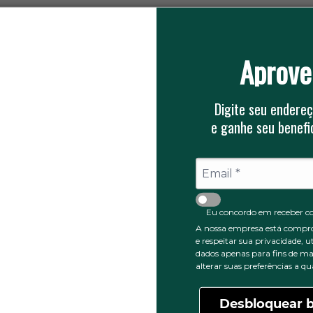
a higienização rápida, fácil e eficiente, mantendo a apre
tórios, hospitais e outras atividades que demandam proteç
Aprove
 Bainha 120x70 cm para você e sua empresa, eleve o pa
Digite seu endereç
e ganhe seu benefic
0
5 ESTRELAS
Eu concordo em receber c
0
A nossa empresa está compr
4 ESTRELAS
e respeitar sua privacidade, u
0
3 ESTRELAS
dados apenas para fins de ma
0
2 ESTRELAS
alterar suas preferências a 
0
1 ESTRELA
Desbloquear b