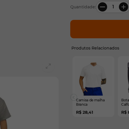
Quantidade:
Produtos Relacionados
É possível navegar pelos 
Pressione para pular o ca
Pressione para ir para a 
Camisa de malha
Bota
Branca
Calf
forr
R$ 28,41
R$ 
cano
404