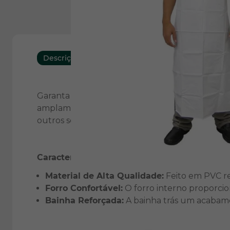
Descrição
Download
Características
Garanta a proteção e o conforto que você prec
amplamente utilizado em cozinhas, frigoríficos e
outros setores que requerem segurança e prat
Características Principais:
Material de Alta Qualidade:
Feito em PVC re
Forro Confortável:
O forro interno proporcion
Bainha Reforçada:
A bainha trás um acabamen