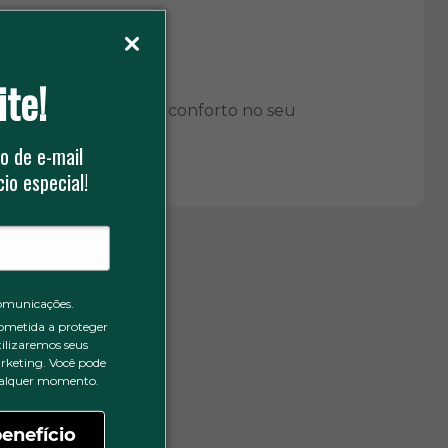
sentação profissional.
ão no dia a dia.
ite!
drão de segurança e conforto no seu
o de e-mail
io especial!
omunicações.
ometida a proteger
tilizaremos seus
rketing. Você pode
qualquer momento.
enefício