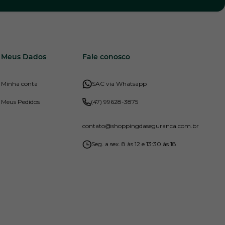
Meus Dados
Fale conosco
Minha conta
SAC via Whatsapp
Meus Pedidos
(47) 99628-3875
contato
@shoppingdaseguranca.com.br
Seg. a sex. 8 às 12 e 13:30 às 18