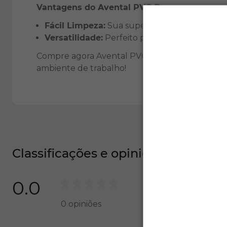
Vantagens do Avental PVC Branco:
Fácil Limpeza:
Sua superfície lisa permite um
Versatilidade:
Perfeito para cozinhas, labora
Compre agora Avental PVC Branco Forrado com
ambiente de trabalho!
Classificações e opiniões
0.0
0
opiniões