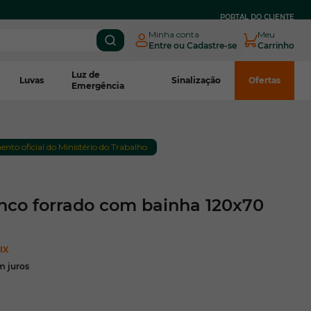
PARCELE EM
ATÉ 3X SEM JUROS
NO BOLETO CNPJ*
PORTAL DO CLIENTE
Minha conta
Meu
Entre ou Cadastre-se
Carrinho
Luz de
Luvas
Sinalização
Ofertas
Emergência
to oficial do Ministério do Trabalho
nco forrado com bainha 120x70
IX
m juros