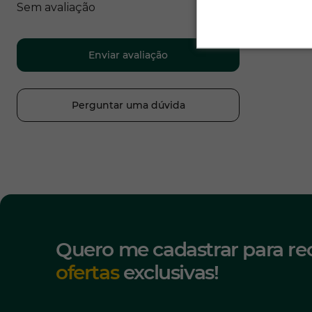
Sem avaliação
Enviar avaliação
Perguntar uma dúvida
Quero me cadastrar para re
ofertas
exclusivas!