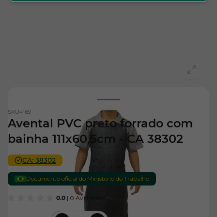
View larger image
SKU=
169
Avental PVC preto forrado com
bainha 111x60,5cm - CA 38302
CA: 38302
Documento oficial do Ministério do Trabalho
0.0
| 0 Avaliações