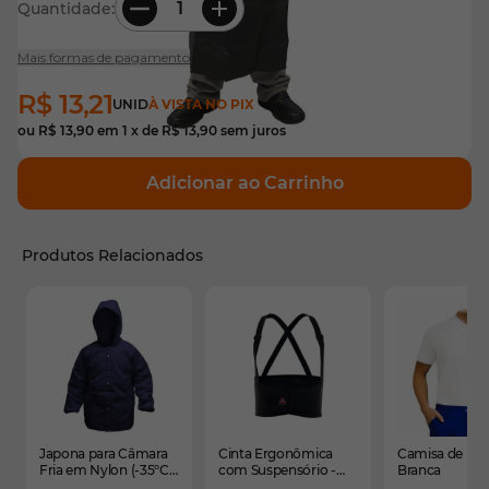
Quantidade:
Mais formas de pagamento
R$ 13,21
UNID
À VISTA NO PIX
ou
R$ 13,90
em
1
x de
R$ 13,90
sem juros
Adicionar ao Carrinho
Produtos Relacionados
É possível navegar pelos elementos do carrossel usando
Pressione para pular o carrossel
Pressione para ir para a navegação em carrossel
Japona para Câmara
Cinta Ergonômica
Camisa de ma
Fria em Nylon (-35ºC)
com Suspensório -
Branca
Azul com Capuz
Bandtex