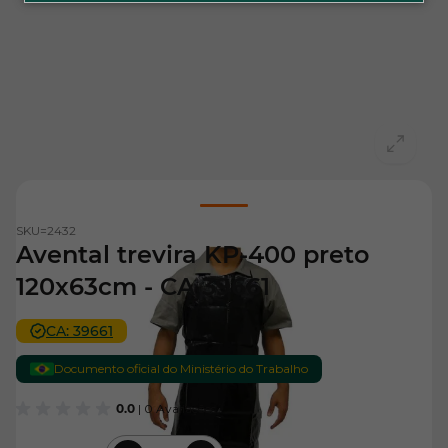
View larger image
SKU=
2432
Avental trevira KP-400 preto
120x63cm - CA 39661
CA: 39661
Documento oficial do Ministério do Trabalho
0.0
| 0 Avaliações