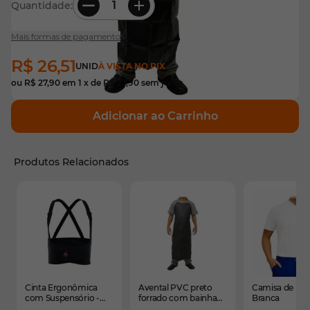
Quantidade:
Mais formas de pagamento
R$ 26,51
UNID
À VISTA NO PIX
ou
R$ 27,90
em
1
x de
R$ 27,90
sem juros
Adicionar ao Carrinho
Produtos Relacionados
É possível navegar pelos elementos do carrossel usando
Pressione para pular o carrossel
Pressione para ir para a navegação em carrossel
Cinta Ergonômica
Avental PVC preto
Camisa de ma
com Suspensório -
forrado com bainha
Branca
Bandtex
111x60,5cm - CA 38302