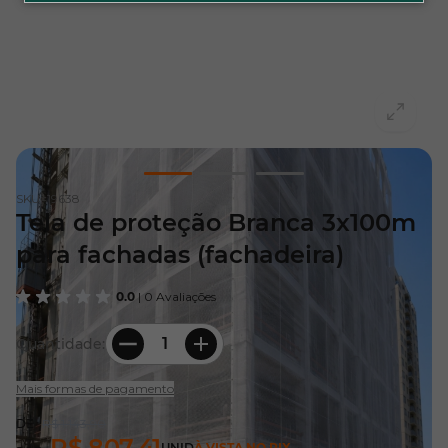
View larger image
View larger image
View larger image
SKU=
19638
Tela de proteção Branca 3x100m
para fachadas (fachadeira)
0.0
| 0 Avaliações
Quantidade:
Mais formas de pagamento
R$ 1.143,90
R$ 807,41
UNID
À VISTA NO PIX