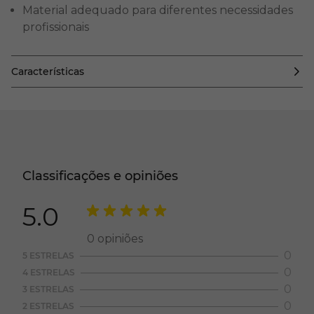
Material adequado para diferentes necessidades
profissionais
Características
Classificações e opiniões
5.0
0
opiniões
0
5 ESTRELAS
0
4 ESTRELAS
0
3 ESTRELAS
0
2 ESTRELAS