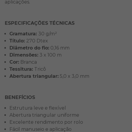
aplicações.
ESPECIFICAÇÕES TÉCNICAS
Gramatura:
30 g/m²
Título:
270 Dtex
Diâmetro do fio:
0,16 mm
Dimensões:
3 x 100 m
Cor:
Branca
Tessitura:
Tricô
Abertura triangular:
5,0 x 3,0 mm
BENEFÍCIOS
Estrutura leve e flexível
Abertura triangular uniforme
Excelente rendimento por rolo
Fácil manuseio e aplicação