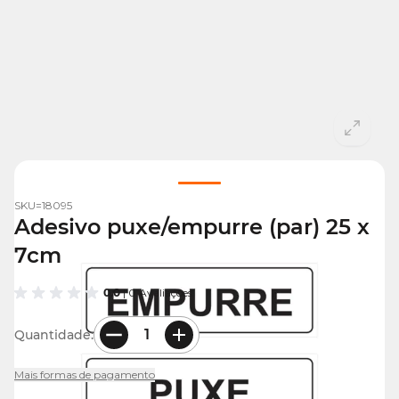
View larger image
SKU=
18095
Adesivo puxe/empurre (par) 25 x
7cm
0.0
| 0 Avaliações
Quantidade:
Mais formas de pagamento