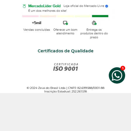
Certificados de Qualidade
© 2024 Zeus do Brasil Ltda | CNPJ: 82.699.588/0001-88
Inscrição Estadual: 252.261.518
Todos os direitos reservados. Para melhor atender nossos clientes, não vendemos por
atacado e reservamo-nos o direito de limitar, por cliente, a quantidade dos produtos
anunciados.
Os preços e condições da loja virtual estão sujeitos a alterações. Em caso de
divergência de preços no site, o valor válido é o do Carrinho de Compras.
Imagens de produtos meramente ilustrativas. Vendas exclusivas pela internet. Não
trabalhamos com representantes ou outros canais de venda.