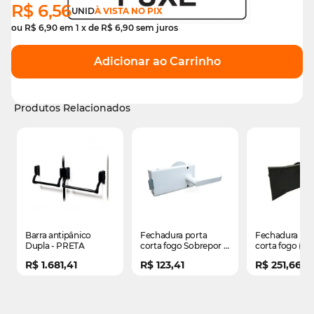
R$ 6,56
UNID
À VISTA NO PIX
ou
R$ 6,90
em
1
x de
R$ 6,90
sem juros
Adicionar ao Carrinho
Produtos Relacionados
É possível navegar pelos elementos do carrossel usando
Pressione para pular o carrossel
Pressione para ir para a navegação em carrossel
Barra antipânico
Fechadura porta
Fechadura par
Dupla - PRETA
corta fogo Sobrepor -
corta fogo (en
BRANCA
puxe) Sobrepor
R$ 1.681,41
R$ 123,41
R$ 251,66
PRETA