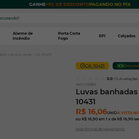
 POR
GANHE
+5% DE DESCONTO
PAGANDO NO PIX
Alarme de
Porta Corta
EPI
Calçados
Incêndio
Fogo
tex natural verde - CA 10431
CA: 10431
Documen
0.0
| 0 Avaliações
SKU=
22589
Luvas banhadas 
10431
R$ 16,06
UNID
À VISTA NO
ou
R$ 16,90
em
1
x de
R$ 16,90
se
Mais formas de pagamento