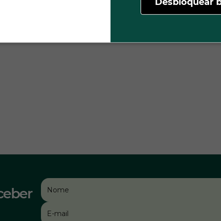
Desbloquear b
ceber