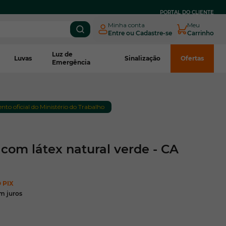
PARCELE EM
ATÉ 3X SEM JUROS
NO BOLETO CNPJ*
PORTAL DO CLIENTE
Minha conta
Meu
Entre ou Cadastre-se
Carrinho
Luz de
Luvas
Sinalização
Ofertas
Emergência
to oficial do Ministério do Trabalho
com látex natural verde - CA
 PIX
m juros