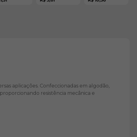
1,31
R$ 5,61
R$ 10,36
 43320
Grip - CA 51256
vulcanizada - CA
41415
ersas aplicações. Confeccionadas em algodão,
 proporcionando resistência mecânica e