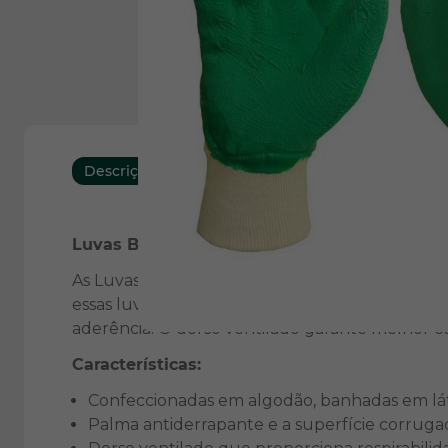
Descrição
Download
Características
Luvas Banhadas com Látex Natural Verde
As Luvas Banhadas com Látex Natural Verde são
essas luvas possuem banho em látex verde, pal
aderência. O dorso ventilado garante melhor co
Características:
Confeccionadas em algodão, banhadas em lá
Palma antiderrapante e a superfície corruga