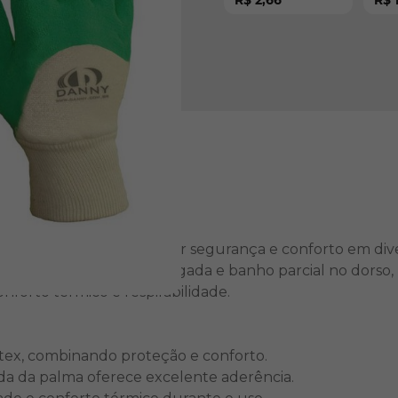
R$ 2,66
R$ 1
Volk do Brasil - CA
- CA
36347
 projetadas para oferecer segurança e conforto em div
ma antiderrapante corrugada e banho parcial no dorso,
nforto térmico e respirabilidade.
tex, combinando proteção e conforto.
da da palma oferece excelente aderência.