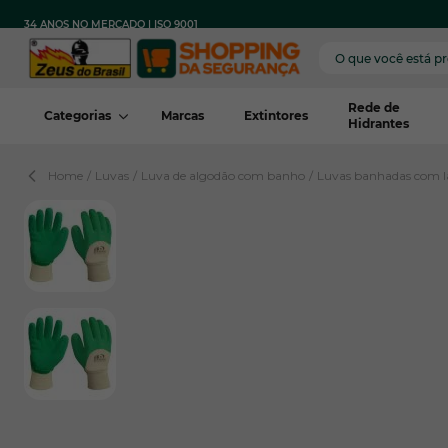
Pular para o conteúdo
FRETE
PARA TODO
COM COMPRA MÍNIMA
34 ANOS NO MERCADO | ISO 9001
GRÁTIS
BRASIL
REGIÃO*
Rede de
Categorias
Marcas
Extintores
Hidrantes
Home
/
Luvas
/
Luva de algodão com banho
/
Luvas banhadas com lá
View larger image
View larger image