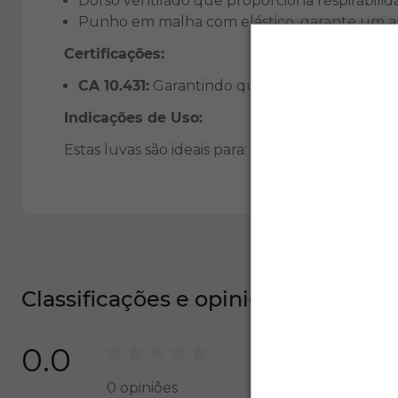
Dorso ventilado que proporciona respirabilid
Punho em malha com elástico, garante um aj
Certificações:
CA 10.431:
Garantindo que o produto atende 
Indicações de Uso:
Estas luvas são ideais para: Construção civil, Tra
Classificações e opiniões
0.0
0
opiniões