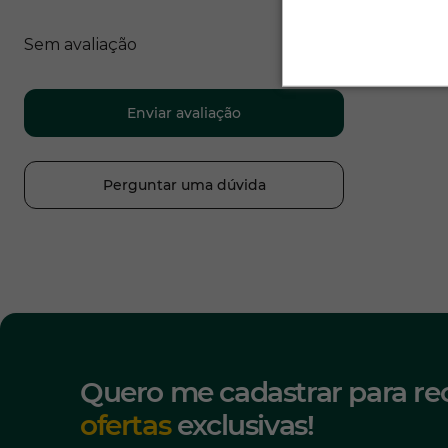
Sem avaliação
Enviar avaliação
Perguntar uma dúvida
Quero me cadastrar para re
ofertas
exclusivas!