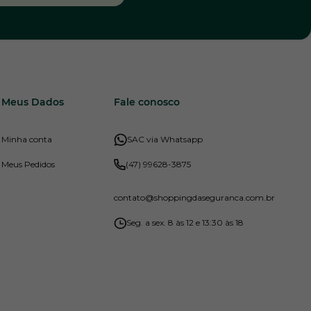
Meus Dados
Fale conosco
Minha conta
SAC via Whatsapp
Meus Pedidos
(47) 99628-3875
contato
@shoppingdaseguranca.com.br
Seg. a sex. 8 às 12 e 13:30 às 18