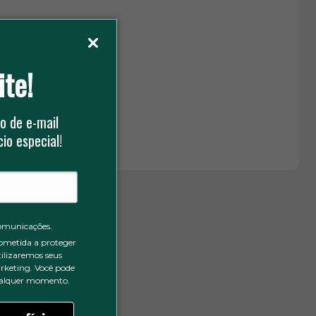
ite!
o de e-mail
agroindústria).
io especial!
omunicações.
ometida a proteger
tilizaremos seus
rketing. Você pode
qualquer momento.