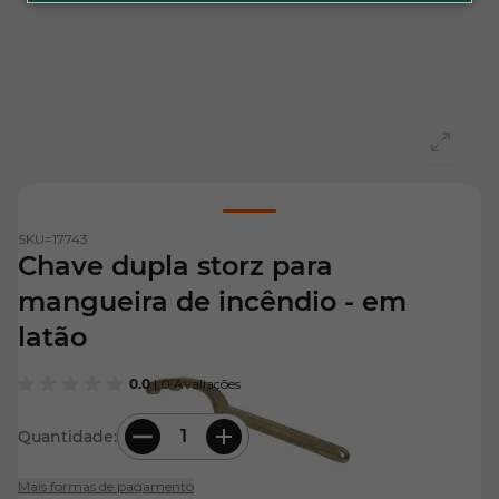
View larger image
SKU=
17743
Chave dupla storz para
mangueira de incêndio - em
latão
0.0
| 0 Avaliações
Quantidade:
Mais formas de pagamento