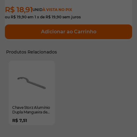
R$ 18,91
UNID
À VISTA NO PIX
ou
R$ 19,90
em
1
x de
R$ 19,90
sem juros
Adicionar ao Carrinho
Produtos Relacionados
É possível navegar pelos elementos do carrossel usando
Pressione para pular o carrossel
Chave Storz Alumínio
Dupla Mangueira de
Incêndio e Hidrante
R$ 7,51
1.1/2'' / 2.1/2''
Segurimax