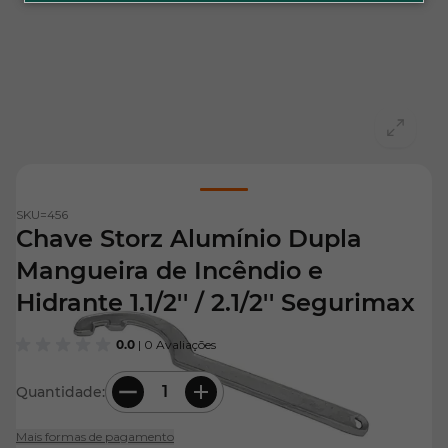
View larger image
SKU=
456
Chave Storz Alumínio Dupla
Mangueira de Incêndio e
Hidrante 1.1/2'' / 2.1/2'' Segurimax
0.0
| 0 Avaliações
Quantidade:
Mais formas de pagamento