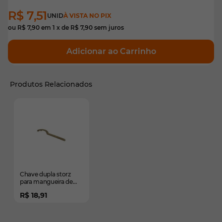
R$ 7,51
UNID
À VISTA NO PIX
ou
R$ 7,90
em
1
x de
R$ 7,90
sem juros
Adicionar ao Carrinho
Produtos Relacionados
É possível navegar pelos elementos do carrossel usando
Pressione para pular o carrossel
Chave dupla storz
para mangueira de
incêndio - em latão
R$ 18,91