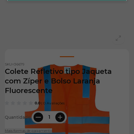
View larger image
SKU=
36679
Colete Refletivo tipo Jaqueta
com Zíper e Bolso Laranja
Fluorescente
0.0
| 0 Avaliações
Quantidade:
Mais formas de pagamento